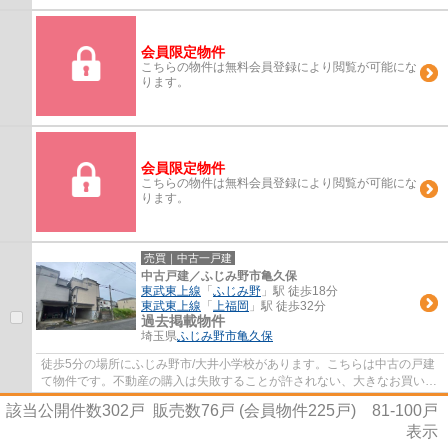
会員限定物件
こちらの物件は無料会員登録により閲覧が可能にな
ります。
会員限定物件
こちらの物件は無料会員登録により閲覧が可能にな
ります。
売買｜中古一戸建
中古戸建／ふじみ野市亀久保
東武東上線
「
ふじみ野
」駅 徒歩18分
東武東上線
「
上福岡
」駅 徒歩32分
過去掲載物件
埼玉県
ふじみ野市
亀久保
徒歩5分の場所にふじみ野市/大井小学校があります。こちらは中古の戸建
て物件です。不動産の購入は失敗することが許されない、大きなお買い物
です。ＬＤＫはこの地域に特化しているの...
該当公開件数
302
戸 販売数
76
戸 (会員物件
225
戸)
81-100
戸
表示