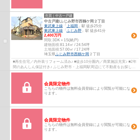
売買｜中古一戸建
中古戸建/ふじみ野市西鶴ケ岡２丁目
東武東上線
「
上福岡
」駅 徒歩25分
東武東上線
「
ふじみ野
」駅 徒歩41分
2,400万円
間取:
3DK＋1S(納戸)
建物面積:
81.14㎡ / 24.54坪
土地面積:
57.00㎡ / 17.24坪
埼玉県
ふじみ野市
西鶴ケ岡
２丁目
■再生住宅／内外装リフォーム済み♪ ■徒歩10分圏内／商業施設充実♪ ■2年
間のあんしん保証付き♪ ふじみ野市・上福岡駅周辺にて不動産をお探しな
ら、ＬＤＫ(株)におまかせください。お問...
会員限定物件
こちらの物件は無料会員登録により閲覧が可能にな
ります。
会員限定物件
こちらの物件は無料会員登録により閲覧が可能にな
ります。