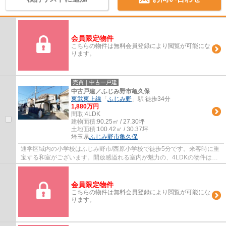
会員限定物件
こちらの物件は無料会員登録により閲覧が可能にな
ります。
売買｜中古一戸建
中古戸建／ふじみ野市亀久保
東武東上線
「
ふじみ野
」駅 徒歩34分
1,880万円
間取:
4LDK
建物面積:
90.25㎡ / 27.30坪
土地面積:
100.42㎡ / 30.37坪
埼玉県
ふじみ野市
亀久保
通学区域内の小学校はふじみ野市/西原小学校で徒歩5分です。来客時に重
宝する和室がございます。開放感溢れる室内が魅力の、4LDKの物件はこ
ちらです。多種多様な不動産情報の中から、...
会員限定物件
こちらの物件は無料会員登録により閲覧が可能にな
ります。