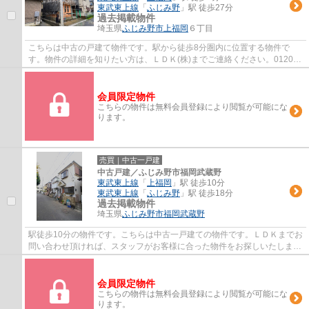
東武東上線
「
ふじみ野
」駅 徒歩27分
過去掲載物件
埼玉県
ふじみ野市
上福岡
６丁目
こちらは中古の戸建て物件です。駅から徒歩8分圏内に位置する物件で
す。物件の詳細を知りたい方は、ＬＤＫ(株)までご連絡ください。0120-
911-118からお待ちしております。
会員限定物件
こちらの物件は無料会員登録により閲覧が可能にな
ります。
売買｜中古一戸建
中古戸建／ふじみ野市福岡武蔵野
東武東上線
「
上福岡
」駅 徒歩10分
東武東上線
「
ふじみ野
」駅 徒歩18分
過去掲載物件
埼玉県
ふじみ野市
福岡武蔵野
駅徒歩10分の物件です。こちらは中古一戸建ての物件です。ＬＤＫまでお
問い合わせ頂ければ、スタッフがお客様に合った物件をお探しいたしま
す。希望条件などは0120-911-118よりご連絡...
会員限定物件
こちらの物件は無料会員登録により閲覧が可能にな
ります。