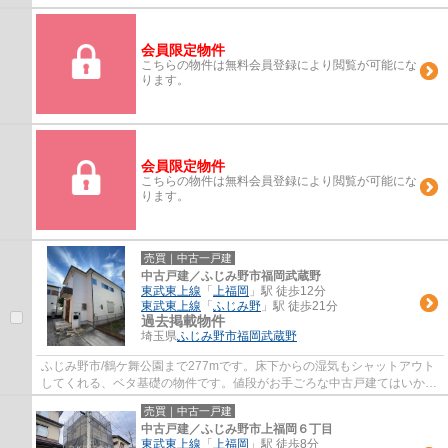
会員限定物件
こちらの物件は無料会員登録により閲覧が可能にな
ります。
会員限定物件
こちらの物件は無料会員登録により閲覧が可能にな
ります。
売買｜中古一戸建
中古戸建／ふじみ野市福岡武蔵野
東武東上線
「
上福岡
」駅 徒歩12分
東武東上線
「
ふじみ野
」駅 徒歩21分
過去掲載物件
埼玉県
ふじみ野市
福岡武蔵野
ふじみ野市/鶴ケ舞公園まで277mです。床下からの湿気もシャットアウト
してくれる、ベタ基礎の物件です。値段がお手ごろな中古戸建てはいかが
でしょうか。駅から徒歩12分の物件はいかが...
売買｜中古一戸建
中古戸建／ふじみ野市上福岡６丁目
東武東上線
「
上福岡
」駅 徒歩8分