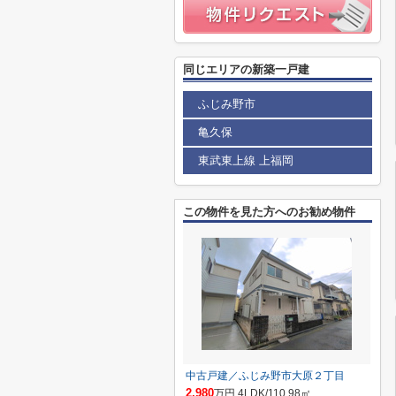
同じエリアの新築一戸建
ふじみ野市
亀久保
東武東上線 上福岡
この物件を見た方へのお勧め物件
中古戸建／ふじみ野市大原２丁目
2,980
万円 4LDK/110.98㎡