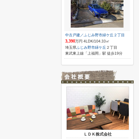
中古戸建／ふじみ野市緑ケ丘２丁目
3,390
万円 4LDK/104.33㎡
埼玉県
ふじみ野市
緑ケ丘
２丁目
東武東上線「上福岡」駅 徒歩19分
ＬＤＫ株式会社