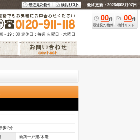
最終更新：2026年08月07日
00
00
件
件
最近見た物件
検討リスト
0～19：00
定休日：毎週 火曜日・水曜日
報
停歩2分
造
新築一戸建/木造