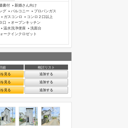
価書付
新婚さん向け
ング
バルコニー
プロパンガス
ガスコンロ
コンロ２口以上
３口
オープンキッチン
温水洗浄便座
洗面台
ォークインクロゼット
詳細
検討リスト
細を見る
追加する
細を見る
追加する
細を見る
追加する