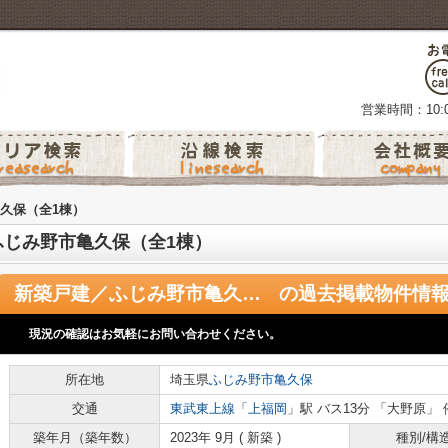
営業時間：10:0
久保（全1棟）
じみ野市亀久保（全1棟）
新築戸建／ふじみ野市亀久保（全1棟）
の過去掲載物件情
現況の確認はお気軽にお問い合わせください。
所在地
埼玉県
ふじみ野市
亀久保
交通
東武東上線
「
上福岡
」駅 バス13分 「大野原」 
築年月（築年数）
2023年 9月 ( 新築 )
種別/構