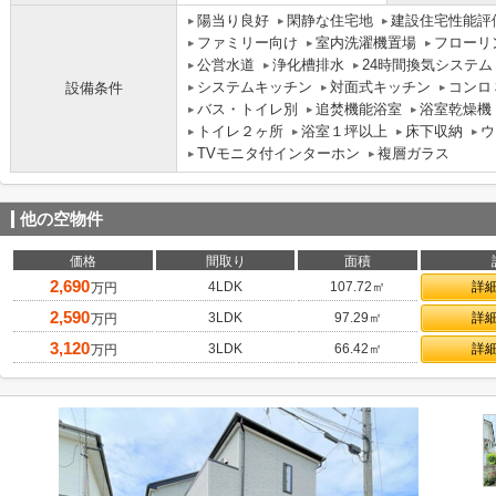
陽当り良好
閑静な住宅地
建設住宅性能評
ファミリー向け
室内洗濯機置場
フローリ
公営水道
浄化槽排水
24時間換気システム
システムキッチン
対面式キッチン
コンロ
設備条件
バス・トイレ別
追焚機能浴室
浴室乾燥機
トイレ２ヶ所
浴室１坪以上
床下収納
ウ
TVモニタ付インターホン
複層ガラス
他の空物件
価格
間取り
面積
2,690
4LDK
107.72㎡
詳
万円
2,590
3LDK
97.29㎡
詳
万円
3,120
3LDK
66.42㎡
詳
万円