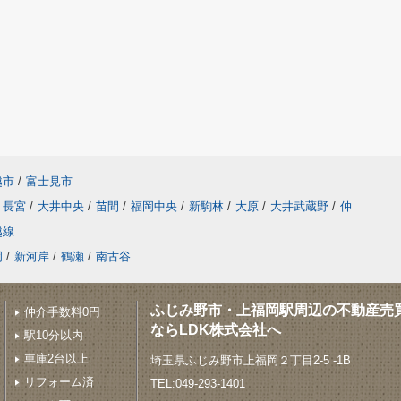
越市
/
富士見市
長宮
/
大井中央
/
苗間
/
福岡中央
/
新駒林
/
大原
/
大井武蔵野
/
仲
越線
岡
/
新河岸
/
鶴瀬
/
南古谷
ふじみ野市・上福岡駅周辺の不動産売
仲介手数料0円
ならLDK株式会社へ
駅10分以内
車庫2台以上
埼玉県ふじみ野市上福岡２丁目2-5 -1B
リフォーム済
TEL:049-293-1401