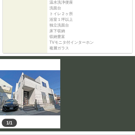
温水洗浄便座
洗面台
トイレ２ヶ所
浴室１坪以上
独立洗面台
床下収納
収納豊富
TVモニタ付インターホン
複層ガラス
1/1