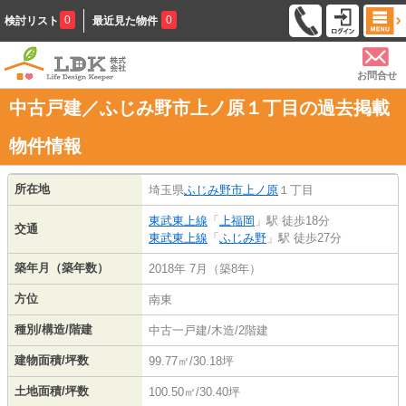
0
0
検討リスト
最近見た物件
お問合せ
中古戸建／ふじみ野市上ノ原１丁目の過去掲載
物件情報
所在地
埼玉県
ふじみ野市
上ノ原
１丁目
東武東上線
「
上福岡
」駅 徒歩18分
交通
東武東上線
「
ふじみ野
」駅 徒歩27分
築年月（築年数）
2018年 7月（築8年）
方位
南東
種別/構造/階建
中古一戸建/木造/2階建
建物面積/坪数
99.77㎡/30.18坪
土地面積/坪数
100.50㎡/30.40坪