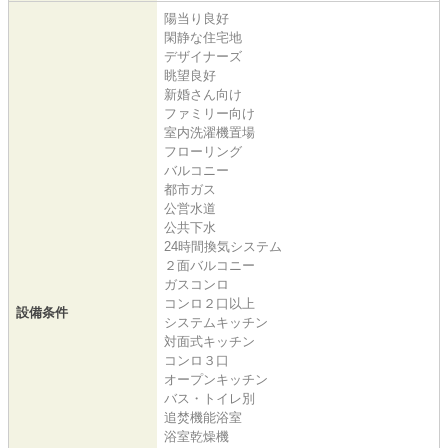
陽当り良好
閑静な住宅地
デザイナーズ
眺望良好
新婚さん向け
ファミリー向け
室内洗濯機置場
フローリング
バルコニー
都市ガス
公営水道
公共下水
24時間換気システム
２面バルコニー
ガスコンロ
コンロ２口以上
設備条件
システムキッチン
対面式キッチン
コンロ３口
オープンキッチン
バス・トイレ別
追焚機能浴室
浴室乾燥機