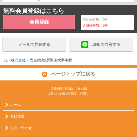
無料会員登録はこちら
公開物件数：
0
件
会員登録
会員物件数：
0
件
メールで共有する
LINEで共有する
LDK株式会社
>
売主/売地/所沢市大字本郷
ページトップに戻る
営業時間:10:00～19：00
定休日:毎週 火曜日・水曜日
ホーム
会社概要
お問い合わせ