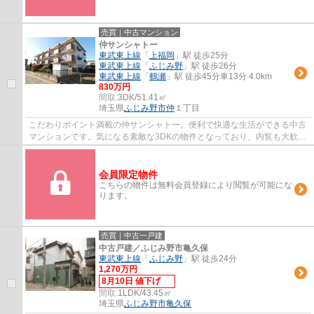
売買｜中古マンション
仲サンシャトー
東武東上線
「
上福岡
」駅 徒歩25分
東武東上線
「
ふじみ野
」駅 徒歩26分
東武東上線
「
鶴瀬
」駅 徒歩45分車13分 4.0km
830万円
間取:
3DK/51.41㎡
埼玉県
ふじみ野市
仲
１丁目
こだわりポイント満載の仲サンシャトー。便利で快適な生活ができる中古
マンションです。気になる素敵な3DKの物件となっており、内覧も大歓迎
です。南向きの物件をお探しの方、コチラよ...
会員限定物件
こちらの物件は無料会員登録により閲覧が可能にな
ります。
売買｜中古一戸建
中古戸建／ふじみ野市亀久保
東武東上線
「
ふじみ野
」駅 徒歩24分
1,270万円
8月10日 値下げ
間取:
1LDK/43.45㎡
埼玉県
ふじみ野市
亀久保