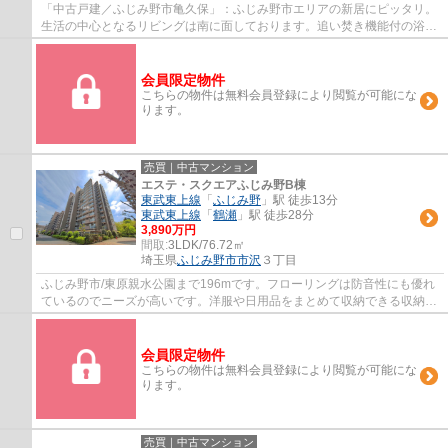
「中古戸建／ふじみ野市亀久保」：ふじみ野市エリアの新居にピッタリ。
生活の中心となるリビングは南に面しております。追い焚き機能付の浴室
です。木の持つ風合いや自然な暖かみが魅...
会員限定物件
こちらの物件は無料会員登録により閲覧が可能にな
ります。
売買｜中古マンション
エステ・スクエアふじみ野B棟
東武東上線
「
ふじみ野
」駅 徒歩13分
東武東上線
「
鶴瀬
」駅 徒歩28分
3,890万円
間取:
3LDK/76.72㎡
埼玉県
ふじみ野市
市沢
３丁目
ふじみ野市/東原親水公園まで196mです。フローリングは防音性にも優れ
ているのでニーズが高いです。洋服や日用品をまとめて収納できる収納棚
がついた物件です。ニーズの高い設備である...
会員限定物件
こちらの物件は無料会員登録により閲覧が可能にな
ります。
売買｜中古マンション