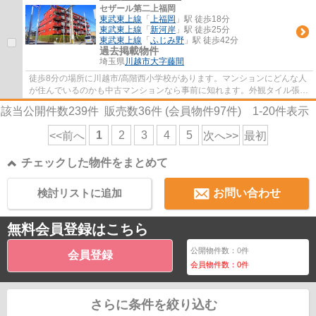
セザール第二上福岡
東武東上線
「
上福岡
」駅 徒歩18分
東武東上線
「
新河岸
」駅 徒歩25分
東武東上線
「
ふじみ野
」駅 徒歩42分
過去掲載物件
埼玉県
川越市
大字藤間
徒歩8分の場所に川越市/高階西小学校があります。マンションにどんな人
が住んでいるのかも中古マンションなら事前に知れます。外観タイル張り
なら、汚れが付きにくいので安心できます...
該当公開件数
239
件 販売数
36
件 (会員物件
97
件)
1-20
件表示
1
2
3
4
5
<<前へ
次へ>>
最初
チェックした物件をまとめて
検討リストに追加
お問い合わせ
無料会員登録はこちら
公開物件数：
0
件
会員登録
会員物件数：
0
件
さらに条件を絞り込む