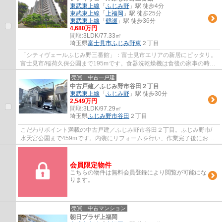
東武東上線
「
ふじみ野
」駅 徒歩4分
東武東上線
「
上福岡
」駅 徒歩25分
東武東上線
「
鶴瀬
」駅 徒歩36分
4,680万円
間取:
3LDK/77.33㎡
埼玉県
富士見市
ふじみ野東
２丁目
「シティヴェールふじみ野三番館」：富士見市エリアの新居にピッタリ。
富士見市/稲荷久保公園まで195mです。食器洗乾燥機は食後の家事の時間
短縮に役立ちます。駅から物件まで徒歩4分...
売買｜中古一戸建
中古戸建／ふじみ野市谷田２丁目
東武東上線
「
ふじみ野
」駅 徒歩30分
2,549万円
間取:
3LDK/97.29㎡
埼玉県
ふじみ野市
谷田
２丁目
こだわりポイント満載の中古戸建／ふじみ野市谷田２丁目。ふじみ野市/
水天宮公園まで459mです。内装にリフォームを行い、作業完了後にお渡
しいたします。こちらは中古の戸建て物件です...
会員限定物件
こちらの物件は無料会員登録により閲覧が可能にな
ります。
売買｜中古マンション
朝日プラザ上福岡