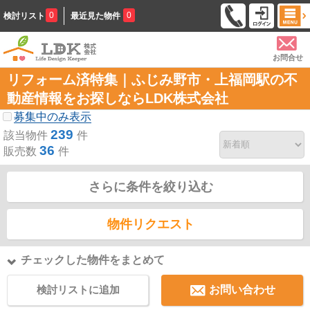
0
0
検討リスト
最近見た物件
お問合せ
リフォーム済特集｜ふじみ野市・上福岡駅の不
動産情報をお探しならLDK株式会社
募集中のみ表示
239
該当物件
件
36
販売数
件
さらに条件を絞り込む
物件リクエスト
チェックした物件をまとめて
検討リストに追加
お問い合わせ