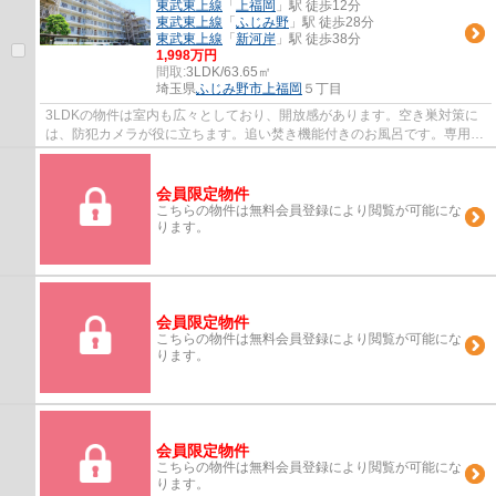
東武東上線
「
上福岡
」駅 徒歩12分
東武東上線
「
ふじみ野
」駅 徒歩28分
東武東上線
「
新河岸
」駅 徒歩38分
1,998万円
間取:
3LDK/63.65㎡
埼玉県
ふじみ野市
上福岡
５丁目
3LDKの物件は室内も広々としており、開放感があります。空き巣対策に
は、防犯カメラが役に立ちます。追い焚き機能付きのお風呂です。専用ボ
ックスがあるので、配達員と顔を合わせずに...
会員限定物件
こちらの物件は無料会員登録により閲覧が可能にな
ります。
会員限定物件
こちらの物件は無料会員登録により閲覧が可能にな
ります。
会員限定物件
こちらの物件は無料会員登録により閲覧が可能にな
ります。