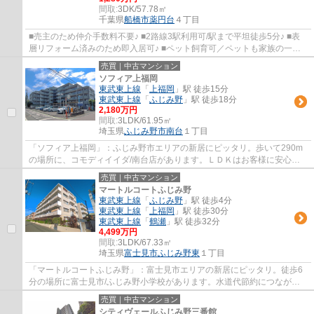
間取:
3DK/57.78㎡
千葉県
船橋市
薬円台
４丁目
■売主のため仲介手数料不要♪ ■2路線3駅利用可/駅まで平坦徒歩5分♪ ■表
層リフォーム済みのため即入居可♪ ■ペット飼育可／ペットも家族の一員
です♪ ■徒歩5分圏内のため商業施設充実♪ ■3...
売買｜中古マンション
ソフィア上福岡
東武東上線
「
上福岡
」駅 徒歩15分
東武東上線
「
ふじみ野
」駅 徒歩18分
2,180万円
間取:
3LDK/61.95㎡
埼玉県
ふじみ野市
南台
１丁目
「ソフィア上福岡」：ふじみ野市エリアの新居にピッタリ。歩いて290m
の場所に、コモディイイダ/南台店があります。ＬＤＫはお客様に安心し
て任せてもらえるよう、全力で努めさせていた...
売買｜中古マンション
マートルコートふじみ野
東武東上線
「
ふじみ野
」駅 徒歩4分
東武東上線
「
上福岡
」駅 徒歩30分
東武東上線
「
鶴瀬
」駅 徒歩32分
4,499万円
間取:
3LDK/67.33㎡
埼玉県
富士見市
ふじみ野東
１丁目
「マートルコートふじみ野」：富士見市エリアの新居にピッタリ。徒歩6
分の場所に富士見市/ふじみ野小学校があります。水道代節約につながる
追い焚き機能付きです。富士見市での暮らし...
売買｜中古マンション
シティヴェールふじみ野三番館