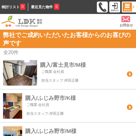
0
0
検討リスト
最近見た物件
お問合せ
弊社でご成約いただいたお客様からのお喜びの
声です
全
20
件
購入/富士見市/M様
ご職業:会社員
担当スタッフ:岸田正勝
購入/ふじみ野市/K様
ご職業:会社員
担当スタッフ:岸田正勝
購入/ふじみ野市/M様