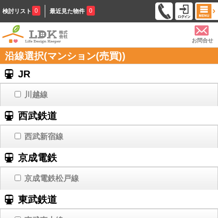
0
0
検討リスト
最近見た物件
お問合せ
沿線選択(マンション(売買))
JR
川越線
西武鉄道
西武新宿線
京成電鉄
京成電鉄松戸線
東武鉄道