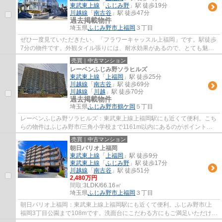
東武東上線
「
ふじみ野
」駅 徒歩19分
川越線
「
南古谷
」駅 徒歩47分
過去掲載物件
埼玉県
ふじみ野市
上福岡
３丁目
ぜひ一度見ていただきたい、「フラワーキャッスル上福岡」です。駅徒歩
7分の物件です。外観タイル張りには、耐水効果があるので、とても魅力
的です。東武東上線上福岡周辺の物件をＬＤ...
売買｜中古マンション
レーベンふじみ野ソラヒルズ
東武東上線
「
上福岡
」駅 徒歩25分
川越線
「
南古谷
」駅 徒歩69分
川越線
「
川越
」駅 徒歩70分
過去掲載物件
埼玉県
ふじみ野市
鶴ケ岡
５丁目
レーベンふじみ野ソラヒルズ：東武東上線上福岡駅にも近くて便利。こち
らの物件はふじみ野市/三角小学校まで1161m以内にあるのがポイントで
す。扱い次第で外観タイル張りは、メンテナ...
売買｜中古マンション
朝日パリオ上福岡
東武東上線
「
上福岡
」駅 徒歩9分
東武東上線
「
ふじみ野
」駅 徒歩17分
川越線
「
南古谷
」駅 徒歩51分
2,480万円
間取:
3LDK/66.16㎡
埼玉県
ふじみ野市
上福岡
３丁目
朝日パリオ上福岡：東武東上線上福岡駅にも近くて便利。ふじみ野市/上
福岡3丁目公園まで108mです。洗面台にこだわる方にもご満足いただける
設計になっております。広々としたゆとりあ...