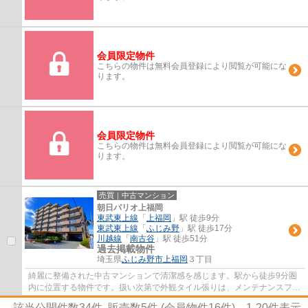
会員限定物件
こちらの物件は無料会員登録により閲覧が可能にな
ります。
会員限定物件
こちらの物件は無料会員登録により閲覧が可能にな
ります。
売買｜中古マンション
朝日パリオ上福岡
東武東上線
「
上福岡
」駅 徒歩9分
東武東上線
「
ふじみ野
」駅 徒歩17分
川越線
「
南古谷
」駅 徒歩51分
過去掲載物件
埼玉県
ふじみ野市
上福岡
３丁目
綺麗に整備された中古マンションで清潔感を感じます。駅から徒歩9分圏
内に位置する物件です。扱い次第で外観タイル張りは、メンテナンスフリ
ーとなります。こちらはエレベーター付きの...
該当公開件数
34
件 販売数
5
件 (会員物件
16
件)
1-20
件表示