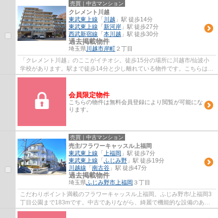
売買｜中古マンション
クレメント川越
東武東上線
「
川越
」駅 徒歩14分
東武東上線
「
新河岸
」駅 徒歩27分
西武新宿線
「
本川越
」駅 徒歩30分
過去掲載物件
埼玉県
川越市
岸町
２丁目
「クレメント川越」のここがイチオシ。徒歩15分の場所に川越市/仙波小
学校があります。駅まで徒歩14分と少し離れている物件です。こちらは利
便性の高いエレベーター付きの物件です。東...
会員限定物件
こちらの物件は無料会員登録により閲覧が可能にな
ります。
売買｜中古マンション
売主/フラワーキャッスル上福岡
東武東上線
「
上福岡
」駅 徒歩7分
東武東上線
「
ふじみ野
」駅 徒歩19分
川越線
「
南古谷
」駅 徒歩47分
過去掲載物件
埼玉県
ふじみ野市
上福岡
３丁目
こだわりポイント満載のフラワーキャッスル上福岡。ふじみ野市/上福岡3
丁目公園まで183mです。中古でありながら、綺麗で機能的な設備のある
マンションです。駅まで徒歩7分の場所にある...