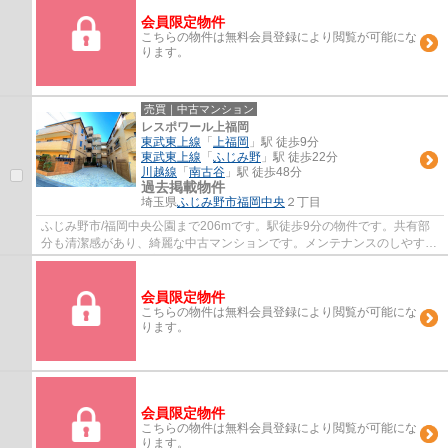
会員限定物件
こちらの物件は無料会員登録により閲覧が可能にな
ります。
売買｜中古マンション
レスポワール上福岡
東武東上線
「
上福岡
」駅 徒歩9分
東武東上線
「
ふじみ野
」駅 徒歩22分
川越線
「
南古谷
」駅 徒歩48分
過去掲載物件
埼玉県
ふじみ野市
福岡中央
２丁目
ふじみ野市/福岡中央公園まで206mです。駅徒歩9分の物件です。共有部
分も清潔感があり、綺麗な中古マンションです。メンテナンスのしやすさ
から考えると決して高くない外観タイル張り...
会員限定物件
こちらの物件は無料会員登録により閲覧が可能にな
ります。
会員限定物件
こちらの物件は無料会員登録により閲覧が可能にな
ります。