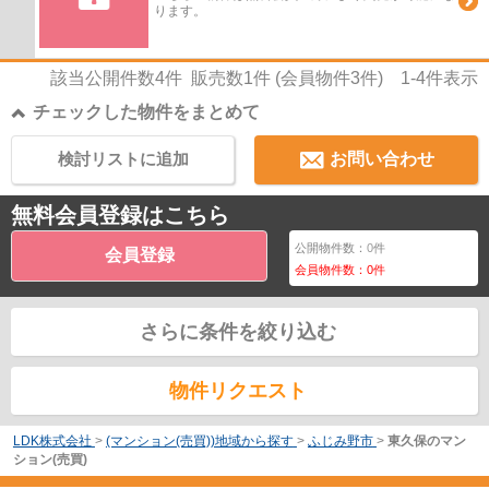
ります。
該当公開件数
4
件 販売数
1
件 (会員物件
3
件)
1-4
件表示
チェックした物件をまとめて
検討リストに追加
お問い合わせ
無料会員登録はこちら
公開物件数：
0
件
会員登録
会員物件数：
0
件
さらに条件を絞り込む
物件リクエスト
LDK株式会社
>
(マンション(売買))地域から探す
>
ふじみ野市
>
東久保のマン
ション(売買)