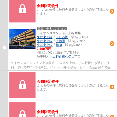
会員限定物件
こちらの物件は無料会員登録により閲覧が可能にな
ります。
売買｜中古マンション
ライオンズマンション上福岡第3
東武東上線
「
ふじみ野
」駅 徒歩16分
東武東上線
「
上福岡
」駅 徒歩19分
東武東上線
「
鶴瀬
」駅 徒歩46分
2,190万円
間取:
2LDK＋1S(納戸)/75.65㎡
埼玉県
ふじみ野市
東久保
１丁目
ライオンズマンション上福岡第3：東武東上線ふじみ野駅にも近くて便
利。歩いて437mの場所に、イオン/大井店があります。洗面台付きで生活
にも困りません。ふじみ野市エリアで生活を始...
会員限定物件
こちらの物件は無料会員登録により閲覧が可能にな
ります。
会員限定物件
こちらの物件は無料会員登録により閲覧が可能にな