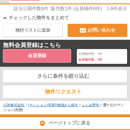
該当公開件数
8
件 販売数
1
件 (会員物件
8
件)
1-8
件表示
チェックした物件をまとめて
検討リストに追加
お問い合わせ
無料会員登録はこちら
公開物件数：
0
件
会員登録
会員物件数：
0
件
さらに条件を絞り込む
物件リクエスト
LDK株式会社
>
(マンション(売買))地域から探す
>
ふじみ野市
>
霞ケ丘のマン
ション(売買)
ページトップに戻る