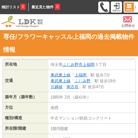
0
0
検討リスト
最近見た物件
お問合せ
専任/フラワーキャッスル上福岡の過去掲載物件
情報
所在地
埼玉県
ふじみ野市
上福岡
３丁目
東武東上線
「
上福岡
」駅 徒歩7分
交通
東武東上線
「
ふじみ野
」駅 徒歩19分
川越線
「
南古谷
」駅 徒歩47分
築年月（築年数）
1985年 3月（築41年）
方位
南西
種別/構造
中古マンション/鉄筋コンクリート
所在階/階建
1階/5階建