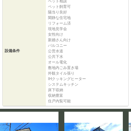
ペット相談
ペット飼育可
陽当り良好
閑静な住宅地
リフォーム済
現地見学会
女性向け
新婚さん向け
バルコニー
設備条件
公営水道
公共下水
オール電化
敷地内ごみ置き場
外観タイル張り
IHクッキングヒーター
システムキッチン
床下収納
収納豊富
住戸内覧可能