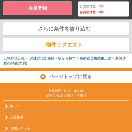
公開物件数：
0
件
会員登録
会員物件数：
0
件
さらに条件を絞り込む
物件リクエスト
LDK株式会社
>
(戸建(売買))路線・駅から探す
>
東武鉄道東武東上線
>
新河岸
駅の戸建(売買)
ページトップに戻る
営業時間:10:00～19：00
定休日:毎週 火曜日・水曜日
ホーム
会社概要
お問い合わせ