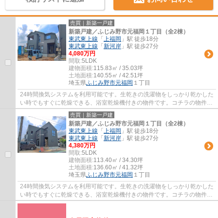
売買｜新築一戸建
新築戸建／ふじみ野市元福岡１丁目（全2棟）
東武東上線
「
上福岡
」駅 徒歩18分
東武東上線
「
新河岸
」駅 徒歩27分
4,080万円
間取:
5LDK
建物面積:
115.83㎡ / 35.03坪
土地面積:
140.55㎡ / 42.51坪
埼玉県
ふじみ野市
元福岡
１丁目
24時間換気システムを利用可能です。生乾きの洗濯物をしっかり乾かした
い時でもすぐに乾燥できる、浴室乾燥機付きの物件です。コチラの物件
は、新築の戸建て物件で設備も充実していま...
売買｜新築一戸建
新築戸建／ふじみ野市元福岡１丁目（全2棟）
東武東上線
「
上福岡
」駅 徒歩18分
東武東上線
「
新河岸
」駅 徒歩27分
4,380万円
間取:
5LDK
建物面積:
113.40㎡ / 34.30坪
土地面積:
136.60㎡ / 41.32坪
埼玉県
ふじみ野市
元福岡
１丁目
24時間換気システムを利用可能です。生乾きの洗濯物をしっかり乾かした
い時でもすぐに乾燥できる、浴室乾燥機付きの物件です。コチラの物件
は、新築の戸建て物件で設備も充実していま...