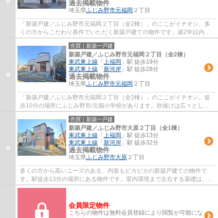
過去掲載物件
埼玉県
ふじみ野市
元福岡
２丁目
「新築戸建／ふじみ野市元福岡２丁目（全2棟）」のここがイチオシ。多
くの方からこだわり条件でいただく新築戸建ての物件です。築2年以内の
築浅物件です。前面道路6m以上は確保してい...
売買｜新築一戸建
新築戸建／ふじみ野市元福岡２丁目（全2棟）
東武東上線
「
上福岡
」駅 徒歩19分
東武東上線
「
新河岸
」駅 徒歩28分
過去掲載物件
埼玉県
ふじみ野市
元福岡
２丁目
「新築戸建／ふじみ野市元福岡２丁目（全2棟）」のここがイチオシ。徒
歩10分の場所にふじみ野市/元福小学校があります。吹抜けは広々とした
印象をあたえてくれます。多くの方から高い...
売買｜新築一戸建
新築戸建／ふじみ野市大原２丁目（全1棟）
東武東上線
「
上福岡
」駅 徒歩13分
東武東上線
「
新河岸
」駅 徒歩32分
過去掲載物件
埼玉県
ふじみ野市
大原
２丁目
多くの方から高いニーズのある、内装もピカピカの新築戸建ての物件で
す。駅徒歩13分の場所にある物件です。室内環境まで左右する基礎は、強
靭なベタ基礎となっております。築2年以内の...
会員限定物件
こちらの物件は無料会員登録により閲覧が可能にな