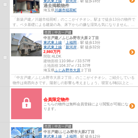
東武東上線
「
新河岸
」駅 徒歩18分
過去掲載物件
埼玉県
川越市
稲荷町
「新築戸建／川越市稲荷町」のここがイチオシ。駅まで徒歩13分の物件で
す。ベタ基礎による建築の為、床下からの嫌な湿気も気になりません。新
築戸建ての物件は、室内のレイアウトも自...
売買｜中古一戸建
中古戸建／ふじみ野市大原２丁目
東武東上線
「
上福岡
」駅 徒歩13分
東武東上線
「
新河岸
」駅 徒歩32分
2,980万円
間取:
4LDK
建物面積:
110.98㎡ / 33.57坪
土地面積:
104.37㎡ / 31.57坪
埼玉県
ふじみ野市
大原
２丁目
「中古戸建／ふじみ野市大原２丁目」のここがイチオシ。ご紹介している
物件は南西向きです。陽射しの影響も考えましょう。寝室も8帖以上と、
広々とした快適なものになっています。自然...
会員限定物件
こちらの物件は無料会員登録により閲覧が可能にな
ります。
売買｜中古一戸建
中古戸建/ふじみ野市大原2丁目
東武東上線
「
上福岡
」駅 徒歩12分