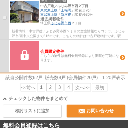
売買｜中古一戸建
中古戸建／ふじみ野市西２丁目
東武東上線
「
上福岡
」駅 徒歩9分
東武東上線
「
新河岸
」駅 徒歩30分
過去掲載物件
埼玉県
ふじみ野市
西
２丁目
新着情報：中古戸建／ふじみ野市西２丁目の空室情報ならコチラ。ふじみ
野市/西中央公園まで316mです。こちらの物件は中古戸建物件です。駅か
ら徒歩9分圏内に位置する物件です。東武東...
会員限定物件
こちらの物件は無料会員登録により閲覧が可能にな
ります。
該当公開件数
62
戸 販売数
8
戸 (会員物件
20
戸)
1-20
戸表示
1
2
3
4
<<前へ
次へ>>
最初
チェックした物件をまとめて
検討リストに追加
お問い合わせ
無料会員登録はこちら