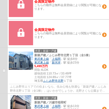
会員限定物件
こちらの物件は無料会員登録により閲覧が可能にな
ります。
会員限定物件
こちらの物件は無料会員登録により閲覧が可能にな
ります。
売買｜新築一戸建
新築戸建／ふじみ野市北野１丁目（全1棟）
東武東上線
「
上福岡
」駅 徒歩8分
東武東上線
「
新河岸
」駅 徒歩23分
5,499万円
間取:
4LDK
建物面積:
110.73㎡ / 33.49坪
土地面積:
124.89㎡ / 37.77坪
埼玉県
ふじみ野市
北野
１丁目
ふじみ野市エリアでの住まいなら、住み心地も快適な「新築戸建／ふじみ
野市北野１丁目（全1棟）」はいかがでしょうか。北野さくら公園まで
237mです。浴室は冷めた湯を再び沸かせる追焚...
売買｜新築一戸建
新築戸建／川越市稲荷町
東武東上線
「
上福岡
」駅 徒歩13分