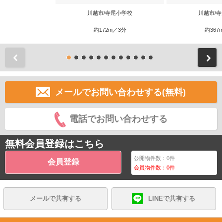
川越市/寺尾小学校
川越市/
約172m／3分
約367
前
メールでお問い合わせする(無料)
電話でお問い合わせする
無料会員登録はこちら
公開物件数：
0
件
会員登録
会員物件数：
0
件
メールで共有する
LINEで共有する