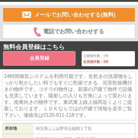
メールでお問い合わせする(無料)
電話でお問い合わせする
無料会員登録はこちら
公開物件数：
0
件
会員登録
会員物件数：
0
件
24時間換気システムを利用可能です。生乾きの洗濯物をし
っかり乾かしたい時でもすぐに乾燥できる、浴室乾燥機付
きの物件です。コチラの物件は、新築の戸建て物件で設備
も充実しています。陽射しの入りも方角によって変わりま
す。南東向きの物件です。東武東上線上福岡近くよりご提
案しております、ＬＤＫならではの戸建て情報を是非ご覧
下さい。連絡先は0120-911-118です。
所在地
埼玉県
ふじみ野市
元福岡
１丁目