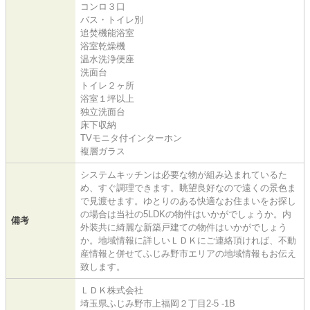
コンロ３口
バス・トイレ別
追焚機能浴室
浴室乾燥機
温水洗浄便座
洗面台
トイレ２ヶ所
浴室１坪以上
独立洗面台
床下収納
TVモニタ付インターホン
複層ガラス
システムキッチンは必要な物が組み込まれているた
め、すぐ調理できます。眺望良好なので遠くの景色ま
で見渡せます。ゆとりのある快適なお住まいをお探し
の場合は当社の5LDKの物件はいかがでしょうか。内
備考
外装共に綺麗な新築戸建ての物件はいかがでしょう
か。地域情報に詳しいＬＤＫにご連絡頂ければ、不動
産情報と併せてふじみ野市エリアの地域情報もお伝え
致します。
ＬＤＫ株式会社
埼玉県ふじみ野市上福岡２丁目2-5 -1B