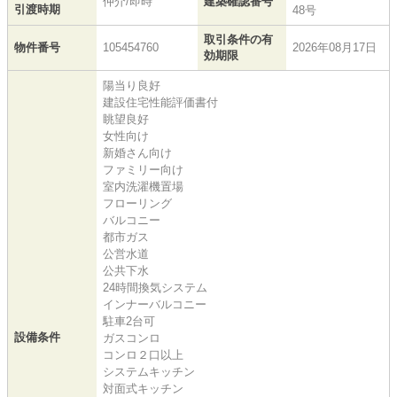
仲介/即時
建築確認番号
引渡時期
48号
取引条件の有
物件番号
105454760
2026年08月17日
効期限
陽当り良好
建設住宅性能評価書付
眺望良好
女性向け
新婚さん向け
ファミリー向け
室内洗濯機置場
フローリング
バルコニー
都市ガス
公営水道
公共下水
24時間換気システム
インナーバルコニー
駐車2台可
設備条件
ガスコンロ
コンロ２口以上
システムキッチン
対面式キッチン