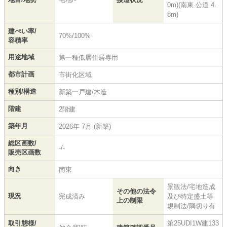
0m)(南東 公道 4.
8m)
建ぺい率/
70%/100%
容積率
用途地域
第一種低層住居専用
都市計画
市街化区域
種別/構造
新築一戸建/木造
階建
2階建
築年月
2026年 7月 (新築)
総区画数/
-/-
販売区画数
向き
南東
景観法/宅地造成
その他の法令
現況
完成済み
及び特定盛土等
上の制限
規制法/隅切り有
取引態様/
第25UDI1W建133