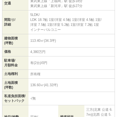
東武東上線
「
上福岡
」駅 徒歩18分
交通
東武東上線
「
新河岸
」駅 徒歩27分
5LDK/
間取り/
LDK 18.7帖 1室
/
洋室 4.5帖 1室
/
洋室 4.5帖 1室
/
詳細
洋室 7.5帖 1室
/
洋室 5.2帖 1室
/
洋室 7.2帖 1室
インナーバルコニー
建物面積
113.40㎡(34.3坪)
(坪数)
価格
4,380万円
駐車場/
有(2台)/0円
月額料金
土地権利
所有権
土地面積
136.60㎡(41.32坪)
(坪数)
私道負担面積/
-/無
セットバック
三方(北東 公道 6.
7m)(北西 公道 5.
地目/地勢
宅地/-
接道状況