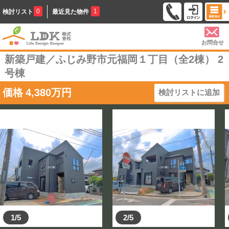
0
1
検討リスト
最近見た物件
お問合せ
新築戸建／ふじみ野市元福岡１丁目（全2棟） 2
号棟
価格
4,380
万円
検討リストに追加
1/5
2/5