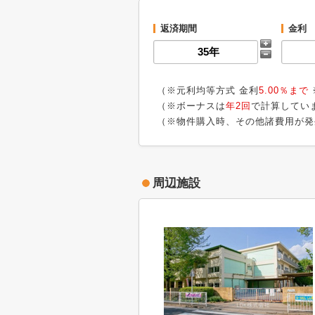
返済期間
金利
（※元利均等方式 金利
5.00％まで
（※ボーナスは
年2回
で計算してい
（※物件購入時、その他諸費用が発
周辺施設