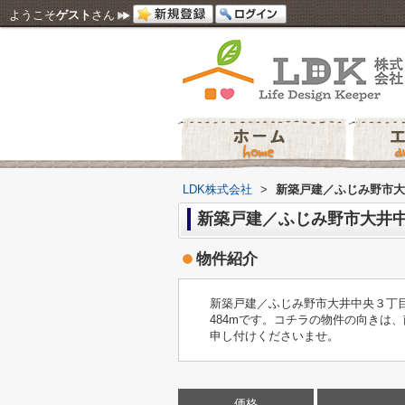
ようこそ
ゲスト
さん
LDK株式会社
>
新築戸建／ふじみ野市大
新築戸建／ふじみ野市大井中
物件紹介
新築戸建／ふじみ野市大井中央３丁
484mです。コチラの物件の向きは、
申し付けくださいませ。
価格