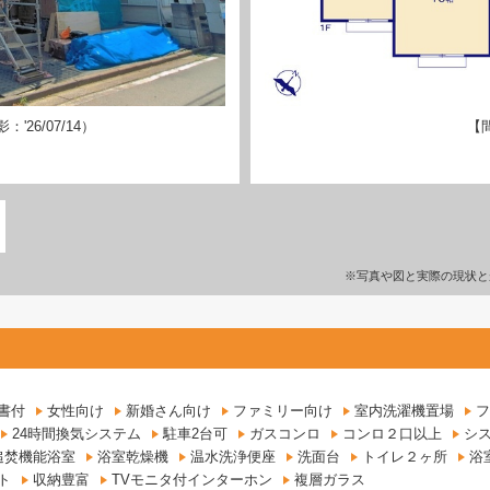
26/07/14）
【
※写真や図と実際の現状と
書付
女性向け
新婚さん向け
ファミリー向け
室内洗濯機置場
フ
24時間換気システム
駐車2台可
ガスコンロ
コンロ２口以上
シ
追焚機能浴室
浴室乾燥機
温水洗浄便座
洗面台
トイレ２ヶ所
浴
ト
収納豊富
TVモニタ付インターホン
複層ガラス