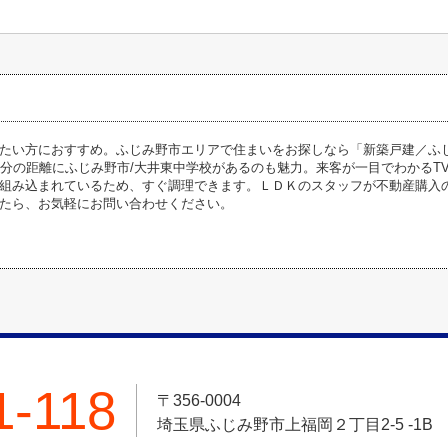
たい方におすすめ。ふじみ野市エリアで住まいをお探しなら「新築戸建／ふ
7分の距離にふじみ野市/大井東中学校があるのも魅力。来客が一目でわかるT
組み込まれているため、すぐ調理できます。ＬＤＫのスタッフが不動産購入
たら、お気軽にお問い合わせください。
1-118
〒356-0004
埼玉県ふじみ野市上福岡２丁目2-5 -1B