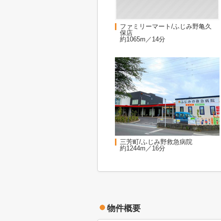
ファミリーマート/ふじみ野亀久
保店
約1065m／14分
三芳町/ふじみ野救急病院
約1244m／16分
物件概要