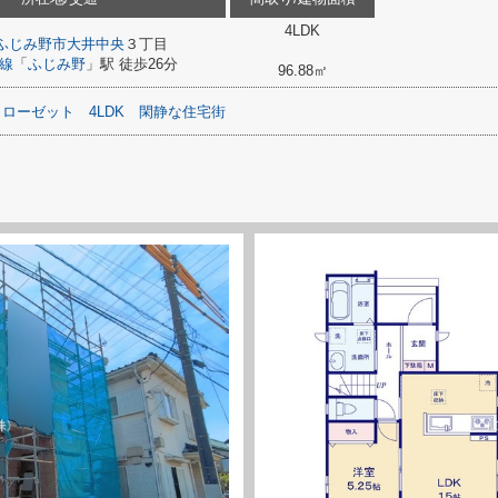
4LDK
ふじみ野市
大井中央
３丁目
線
「
ふじみ野
」駅 徒歩26分
96.88㎡
クローゼット
4LDK
閑静な住宅街