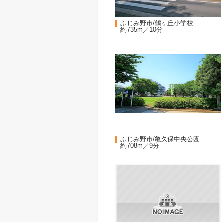
ふじみ野市/鶴ヶ丘小学校
約735m／10分
ふじみ野市/亀久保中央公園
約708m／9分