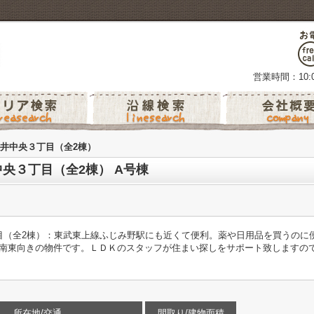
営業時間：10:0
井中央３丁目（全2棟）
央３丁目（全2棟） A号棟
目（全2棟）：東武東上線ふじみ野駅にも近くて便利。薬や日用品を買うのに
南東向きの物件です。ＬＤＫのスタッフが住まい探しをサポート致しますので、01
所在地/交通
間取り/建物面積