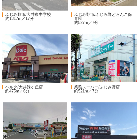
ふじみ野市/大井東中学校
ふじみ野市/ふじみ野どろんこ保
約1317m／17分
育園
約527m／7分
ベルク/大井緑ヶ丘店
業務スーパー/ふじみ野店
約475m／6分
約521m／7分