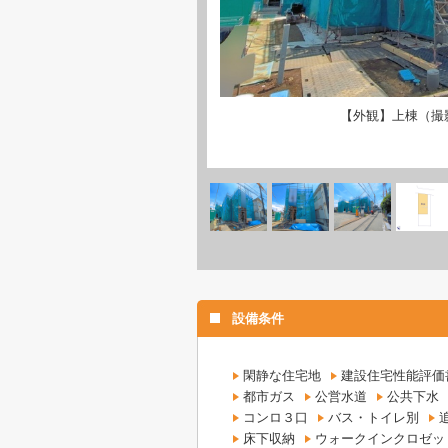
【外観】上棟（撮影：'
設備条件
閑静な住宅地
建設住宅性能評価
都市ガス
公営水道
公共下水
コンロ３口
バス・トイレ別
床下収納
ウォークインクロゼッ