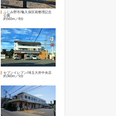
ふじみ野市/亀久保区画整理記念
公園
約565m／8分
セブンイレブン/埼玉大井中央店
約360m／5分