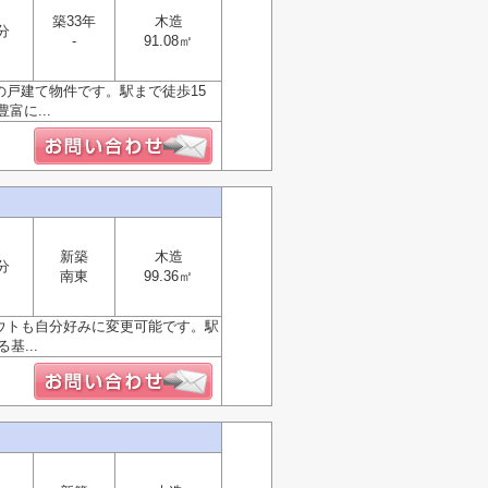
築33年
木造
分
-
91.08㎡
の戸建て物件です。駅まで徒歩15
に...
新築
木造
分
南東
99.36㎡
アウトも自分好みに変更可能です。駅
...