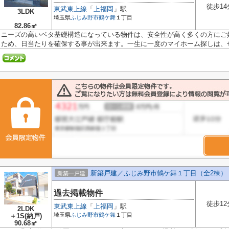
徒歩14
東武東上線
「
上福岡
」駅
3LDK
埼玉県
ふじみ野市
鶴ケ舞
１丁目
82.86㎡
ニーズの高いベタ基礎構造になっている物件は、安全性が高く多くの方にご
ため、日当たりを確保する事が出来ます。一生に一度のマイホーム探しは、ぜひ
新築戸建／ふじみ野市鶴ケ舞１丁目（全2棟）
新築一戸建
過去掲載物件
徒歩12
東武東上線
「
上福岡
」駅
2LDK
埼玉県
ふじみ野市
鶴ケ舞
１丁目
＋1S(納戸)
90.68㎡