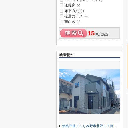
(-)
床暖房
(-)
床下収納
(-)
複層ガラス
(-)
南向き
(-)
15
件が該当
新着物件
新築戸建／ふじみ野市北野１丁目（全1棟）