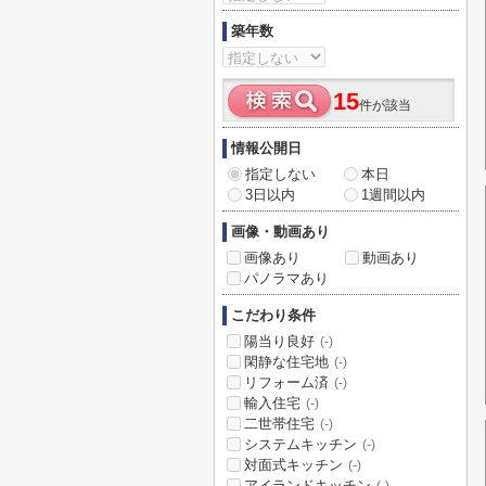
築年数
15
件が該当
情報公開日
指定しない
本日
3日以内
1週間以内
画像・動画あり
画像あり
動画あり
パノラマあり
こだわり条件
陽当り良好
(-)
閑静な住宅地
(-)
リフォーム済
(-)
輸入住宅
(-)
二世帯住宅
(-)
システムキッチン
(-)
対面式キッチン
(-)
アイランドキッチン