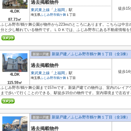
過去掲載物件
徒歩15
東武東上線
「
上福岡
」駅
4LDK
埼玉県
ふじみ野市
鶴ケ舞
１丁目
87.73㎡
ふじみ野市/鶴ケ舞公園が物件から223mのところにあります。こちらは中古
分と少し離れている物件です。ＬＤＫでは、ふじみ野市にある不動産情報を豊富
新築戸建／ふじみ野市鶴ケ舞１丁目（全1棟）
新築一戸建
過去掲載物件
徒歩14
東武東上線
「
上福岡
」駅
4LDK
埼玉県
ふじみ野市
鶴ケ舞
１丁目
115.59㎡
ふじみ野市/鶴ケ舞公園まで157mです。新築戸建ての物件は、室内のレイ
まで歩いて行くことのできる、駅徒歩15分の物件です。室内環境まで左右する基
新築戸建／ふじみ野市鶴ケ舞１丁目（全1棟）
新築一戸建
過去掲載物件