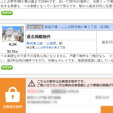
ふじみ野市/鶴ケ舞公園まで218mです。歩いて297mの場所に、生鮮トップ
右する基礎も、ベタ基礎となっているので安心です。駅から徒歩12分に位置する
新築戸建／ふじみ野市鶴ケ舞１丁目（全2棟）
新築一戸建
過去掲載物件
徒歩12
東武東上線
「
上福岡
」駅
4LDK
埼玉県
ふじみ野市
鶴ケ舞
１丁目
93.70㎡
ベタ基礎なので床下の湿気も気になりません。戸建て物件をご検討なら、コ
い。築2年以内の物件ですので、外観もキレイです。南西側道路に接している為