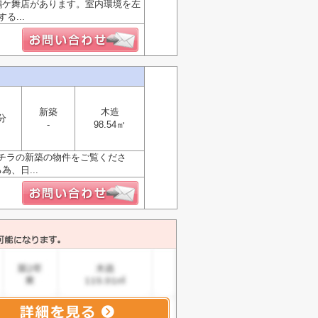
/鶴ケ舞店があります。室内環境を左
...
新築
木造
分
-
98.54㎡
チラの新築の物件をご覧くださ
、日...