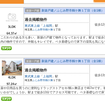
新築戸建／ふじみ野市鶴ケ舞１丁目（全1棟）
新築一戸建
過去掲載物件
徒歩12
東武東上線
「
上福岡
」駅
3LDK
埼玉県
ふじみ野市
鶴ケ舞
１丁目
64.37㎡
こだわりのある方も多い、新築の戸建て物件となっております。駅まで徒歩1
内の物件ですので、外観もキレイです。ベタ基礎なので床下の湿気も気になりま
新築戸建／ふじみ野市鶴ケ舞１丁目（全1棟）
新築一戸建
過去掲載物件
徒歩13
東武東上線
「
上福岡
」駅
4LDK
埼玉県
ふじみ野市
鶴ケ舞
１丁目
97.24㎡
薬や日用品を買うのに便利なドラッグストアセキ/鶴ヶ舞店まで467mです
いかがでしょうか。駅まで徒歩13分でアクセス可能です。ベタ基礎なので床下の