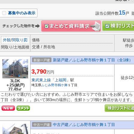
15
募集中のみ表示
該当公開件数
戸 
外観
/
間取り図
価格
駅徒
停歩
交通 / 所在地
間取り/土地面積
新築戸建／ふじみ野市鶴ケ舞１丁目（全1棟）
新築一戸建
3,790
万円
徒歩12
東武東上線
「
上福岡
」駅
3LDK
＋2S(納戸)
埼玉県
ふじみ野市
鶴ケ舞
１丁目
77.49㎡
こだわりで選びたい方におすすめ。ふじみ野市エリアで住まいをお探しなら
丁目（全1棟）」。歩いて383mの場所に、生鮮トップ/鶴ケ舞店があります。ふ
中古戸建／ふじみ野市鶴ケ舞１丁目
中古一戸建