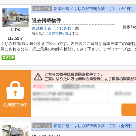
新築戸建／ふじみ野市鶴ケ舞１丁目（全1棟）
新築一戸建
過去掲載物件
徒歩14
東武東上線
「
ふじみ野
」駅
4LDK
埼玉県
ふじみ野市
鶴ケ舞
１丁目
117.52㎡
ふじみ野市/鶴ケ舞公園まで235mです。内外装共に綺麗な新築戸建ての物
気にされるなら、折上天井の物件を検討してみて下さい。デザイナーズは、外観
新築戸建／ふじみ野市鶴ケ舞１丁目（全2棟）
新築一戸建