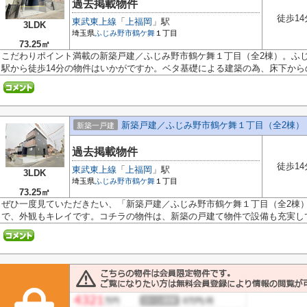
過去掲載物件
徒歩14
東武東上線
「
上福岡
」駅
3LDK
埼玉県
ふじみ野市
鶴ケ舞
１丁目
73.25㎡
こだわりポイント満載の新築戸建／ふじみ野市鶴ケ舞１丁目（全2棟）。ふじみ
駅から徒歩14分の物件はいかがですか。ベタ基礎による建築の為、床下からの嫌
新築戸建／ふじみ野市鶴ケ舞１丁目（全2棟）
新築一戸建
過去掲載物件
徒歩14
東武東上線
「
上福岡
」駅
3LDK
埼玉県
ふじみ野市
鶴ケ舞
１丁目
73.25㎡
ぜひ一度見ていただきたい、「新築戸建／ふじみ野市鶴ケ舞１丁目（全2棟
で、外観もキレイです。コチラの物件は、新築の戸建て物件で設備も充実してい