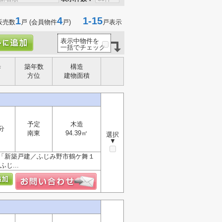
1
4
1-15
販売数
戸 (会員物件
戸)
戸表示
表示中物件を
一括でチェック
歩
築年数
構造
方位
建物面積
予定
木造
分
南東
94.39㎡
選択
▼
「新築戸建／ふじみ野市鶴ケ舞１
じ...