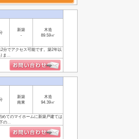
新築
木造
分
-
89.59㎡
2分でアクセス可能です。築2年以
...
新築
木造
分
南東
94.39㎡
。初めてのマイホームに新築戸建ては
...