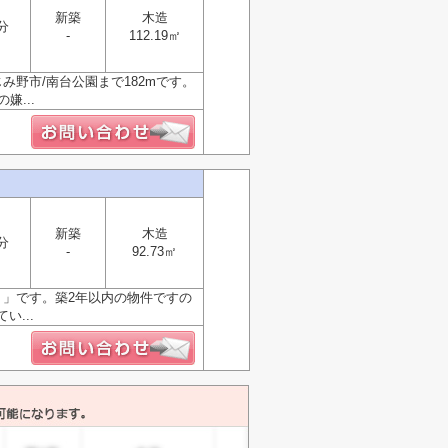
新築
木造
分
-
112.19㎡
野市/南台公園まで182mです。
...
新築
木造
分
-
92.73㎡
）」です。築2年以内の物件ですの
...