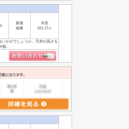
新築
木造
分
南東
101.27㎡
件はいかがでしょうか。天井の高さを
...