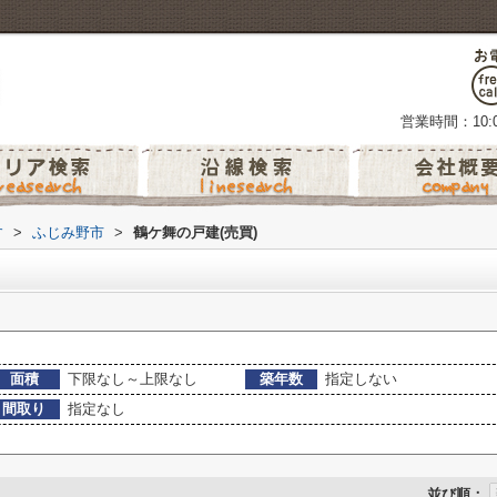
営業時間：10:0
す
>
ふじみ野市
>
鶴ケ舞の戸建(売買)
面積
下限なし～上限なし
築年数
指定しない
間取り
指定なし
並び順：