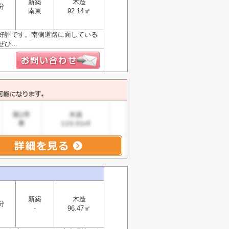
新築
木造
分
南東
92.14㎡
好評です。南側道路に面している
...
新築
木造
分
-
96.47㎡