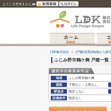
ようこそ
ゲスト
さん
LDK株式会社
>
(戸建(売買))地域から探
ふじみ野市鶴ケ舞 戸建一覧
地域
ふじみ野市鶴ケ舞
価格
下限なし～上限なし
駅徒歩
指定しない
設備条件
指定なし