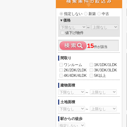
指定しない
新築
中古
▼価格
～
値下げ物件
15
件が該当
間取り
ワンルーム
1K/1DK/1LDK
2K/2DK/2LDK
3K/3DK/3LDK
4K/4DK/4LDK
5K以上
建物面積
～
土地面積
～
駅からの徒歩