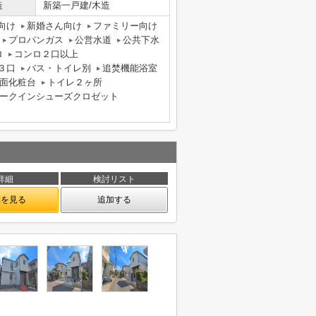
造
新築一戸建/木造
向け
新婚さん向け
ファミリー向け
プロパンガス
公営水道
公共下水
ロ
コンロ２口以上
３口
バス・トイレ別
追焚機能浴室
面化粧台
トイレ２ヶ所
ークインシューズクロゼット
詳細
検討リスト
細を見る
追加する