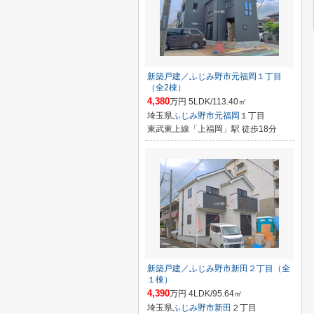
新築戸建／ふじみ野市元福岡１丁目
（全2棟）
4,380
万円 5LDK/113.40㎡
埼玉県
ふじみ野市
元福岡
１丁目
東武東上線「上福岡」駅 徒歩18分
新築戸建／ふじみ野市新田２丁目（全
１棟）
4,390
万円 4LDK/95.64㎡
埼玉県
ふじみ野市
新田
２丁目