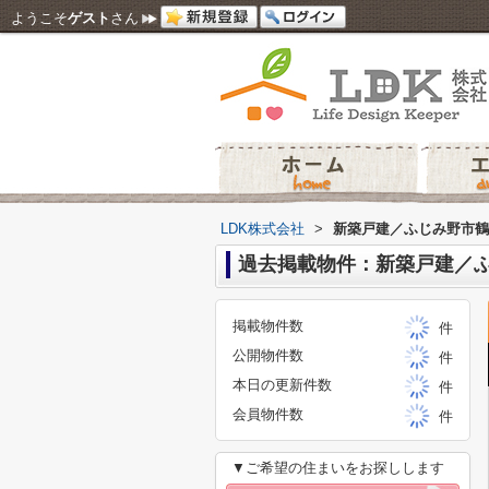
ようこそ
ゲスト
さん
LDK株式会社
>
新築戸建／ふじみ野市鶴
過去掲載物件：新築戸建／
掲載物件数
件
公開物件数
件
本日の更新件数
件
会員物件数
件
▼ご希望の住まいをお探しします