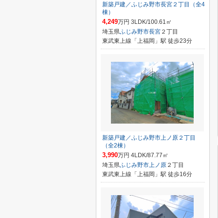
新築戸建／ふじみ野市長宮２丁目（全4
棟）
4,249
万円 3LDK/100.61㎡
埼玉県
ふじみ野市
長宮
２丁目
東武東上線「上福岡」駅 徒歩23分
新築戸建／ふじみ野市上ノ原２丁目
（全2棟）
3,990
万円 4LDK/87.77㎡
埼玉県
ふじみ野市
上ノ原
２丁目
東武東上線「上福岡」駅 徒歩16分