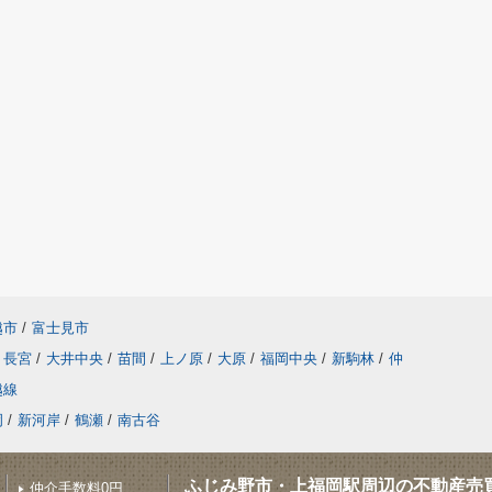
越市
/
富士見市
長宮
/
大井中央
/
苗間
/
上ノ原
/
大原
/
福岡中央
/
新駒林
/
仲
越線
岡
/
新河岸
/
鶴瀬
/
南古谷
ふじみ野市・上福岡駅周辺の不動産売
仲介手数料0円