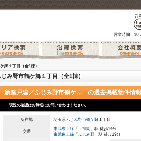
営業時間：10:0
ケ舞１丁目（全1棟）
ふじみ野市鶴ケ舞１丁目（全1棟）
新築戸建／ふじみ野市鶴ケ舞１丁目（全1棟）
の過去掲載物件情
現況の確認はお気軽にお問い合わせください。
所在地
埼玉県
ふじみ野市
鶴ケ舞
１丁目
東武東上線
「
上福岡
」駅 徒歩14分
交通
東武東上線
「
ふじみ野
」駅 徒歩19分