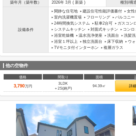
築年月（築年数）
2026年 3月 ( 新築 )
種別/構
閑静な住宅地
建設住宅性能評価書付
女性
室内洗濯機置場
フローリング
バルコニー
24時間換気システム
駐車2台可
ガスコン
システムキッチン
対面式キッチン
コンロ
設備条件
浴室乾燥機
温水洗浄便座
洗面台
洗髪洗
浴室１坪以上
独立洗面台
床下収納
ウォ
TVモニタ付インターホン
複層ガラス
他の空物件
価格
間取り
面積
3LDK
3,790
94.39㎡
詳
万円
＋2S(納戸)