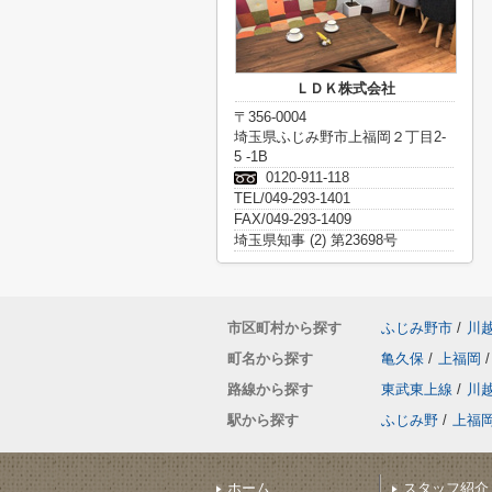
ＬＤＫ株式会社
〒356-0004
埼玉県ふじみ野市上福岡２丁目2-
5 -1B
0120-911-118
TEL/049-293-1401
FAX/049-293-1409
埼玉県知事 (2) 第23698号
市区町村から探す
ふじみ野市
/
川
町名から探す
亀久保
/
上福岡
/
路線から探す
東武東上線
/
川
駅から探す
ふじみ野
/
上福
ホーム
スタッフ紹介