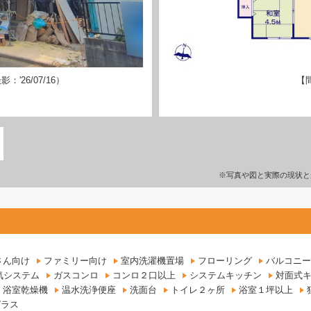
'26/07/16）
【
※写真や図と実際の現状と
さん向け
ファミリー向け
室内洗濯機置場
フローリング
バルコニー
気システム
ガスコンロ
コンロ２口以上
システムキッチン
対面式
浴室乾燥機
温水洗浄便座
洗面台
トイレ２ヶ所
浴室１坪以上
ガラス