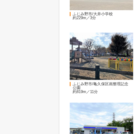
ふじみ野市/大井小学校
約229m／3分
ふじみ野市/亀久保区画整理記念
公園
約819m／11分