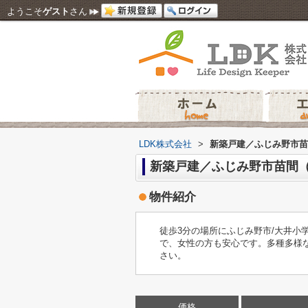
ようこそ
ゲスト
さん
LDK株式会社
>
新築戸建／ふじみ野市苗
新築戸建／ふじみ野市苗間（
物件紹介
徒歩3分の場所にふじみ野市/大井小
で、女性の方も安心です。多種多様な不
さい。
価格