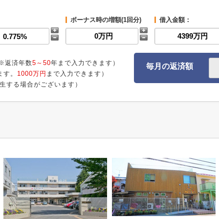
ボーナス時の増額(1回分)
借入金額：
※返済年数
5～50
年まで入力できます）
毎月の返済額
ます。
1000万円
まで入力できます）
生する場合がございます）