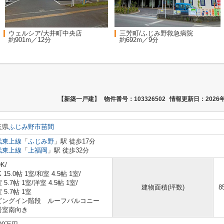
ウェルシア/大井町中央店
三芳町/ふじみ野救急病院
約901m／12分
約692m／9分
【新築一戸建】
物件番号：103326502
情報更新日：2026年
玉県
ふじみ野市
苗間
武東上線
「
ふじみ野
」駅 徒歩17分
武東上線
「
上福岡
」駅 徒歩32分
K/
K 15.0帖 1室
/
和室 4.5帖 1室
/
 5.7帖 1室
/
洋室 4.5帖 1室
/
建物面積(坪数)
8
 5.7帖 1室
ビングイン階段 ルーフバルコニー
居室南向き