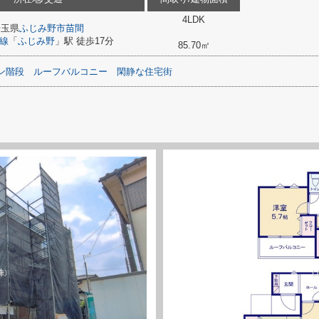
4LDK
埼玉県
ふじみ野市
苗間
線
「
ふじみ野
」駅 徒歩17分
85.70㎡
ン階段
ルーフバルコニー
閑静な住宅街