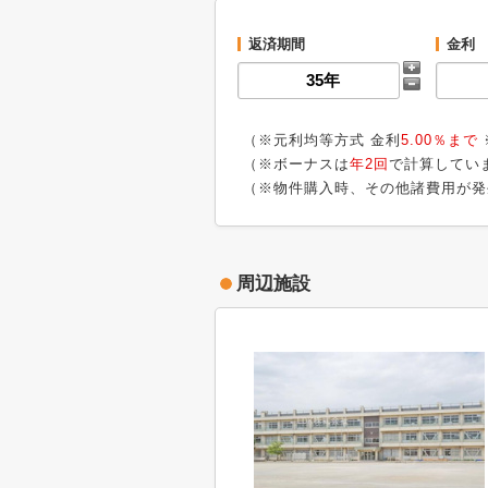
返済期間
金利
（※元利均等方式 金利
5.00％まで
（※ボーナスは
年2回
で計算してい
（※物件購入時、その他諸費用が発
周辺施設