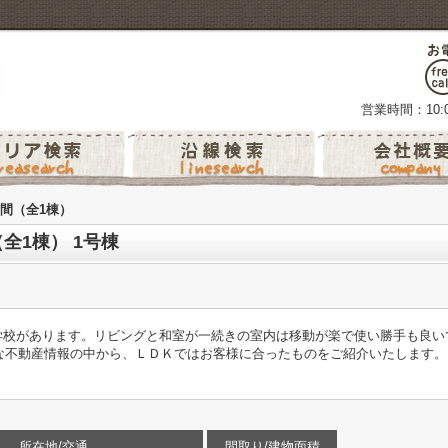
営業時間：10:0
間（全1棟）
全1棟） 1号棟
学校があります。リビングと和室が一続きの室内は移動が楽で使い勝手も良い
動産情報の中から、ＬＤＫではお客様に合ったものをご紹介いたします。まずは0
所在地/交通
間取り/建物面積