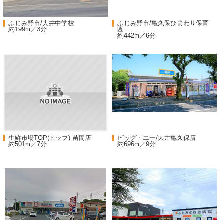
ふじみ野市/大井中学校
ふじみ野市/亀久保ひまわり保育
約199m／3分
園
約442m／6分
生鮮市場TOP(トップ) 苗間店
ビッグ・エー/大井亀久保店
約501m／7分
約696m／9分