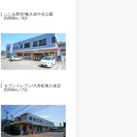
ふじみ野市/亀久保中央公園
約668m／9分
セブンイレブン/大井町東久保店
約556m／7分