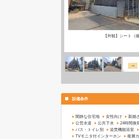
【外観】シート（撮影：
設備条件
閑静な住宅地
女性向け
新婚
公営水道
公共下水
24時間換
バス・トイレ別
追焚機能浴室
TVモニタ付インターホン
複層