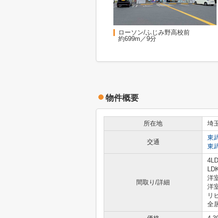
ローソン/ふじみ野高校前
約699m／9分
物件概要
所在地
埼
東
交通
東
4LD
LD
洋室
間取り/詳細
洋室
リ
全