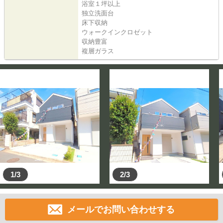
浴室１坪以上
独立洗面台
床下収納
ウォークインクロゼット
収納豊富
複層ガラス
1/3
2/3
メールでお問い合わせする