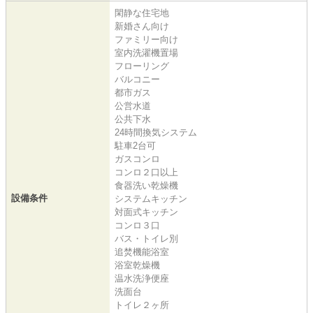
閑静な住宅地
新婚さん向け
ファミリー向け
室内洗濯機置場
フローリング
バルコニー
都市ガス
公営水道
公共下水
24時間換気システム
駐車2台可
ガスコンロ
コンロ２口以上
食器洗い乾燥機
設備条件
システムキッチン
対面式キッチン
コンロ３口
バス・トイレ別
追焚機能浴室
浴室乾燥機
温水洗浄便座
洗面台
トイレ２ヶ所