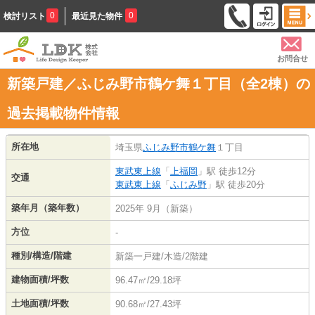
0
0
検討リスト
最近見た物件
お問合せ
新築戸建／ふじみ野市鶴ケ舞１丁目（全2棟）の
過去掲載物件情報
所在地
埼玉県
ふじみ野市
鶴ケ舞
１丁目
東武東上線
「
上福岡
」駅 徒歩12分
交通
東武東上線
「
ふじみ野
」駅 徒歩20分
築年月（築年数）
2025年 9月（新築）
方位
-
種別/構造/階建
新築一戸建/木造/2階建
建物面積/坪数
96.47㎡/29.18坪
土地面積/坪数
90.68㎡/27.43坪