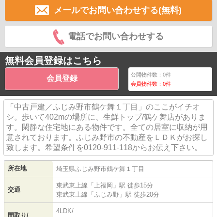
メールでお問い合わせする(無料)
電話でお問い合わせする
無料会員登録はこちら
公開物件数：
0
件
会員登録
会員物件数：
0
件
「中古戸建／ふじみ野市鶴ケ舞１丁目」のここがイチオ
シ。歩いて402mの場所に、生鮮トップ/鶴ケ舞店がありま
す。閑静な住宅地にある物件です。全ての居室に収納が用
意されております。ふじみ野市の不動産をＬＤＫがお探し
致します。希望条件を0120-911-118からお伝え下さい。
所在地
埼玉県
ふじみ野市
鶴ケ舞
１丁目
東武東上線
「
上福岡
」駅 徒歩15分
交通
東武東上線
「
ふじみ野
」駅 徒歩20分
4LDK/
間取り/