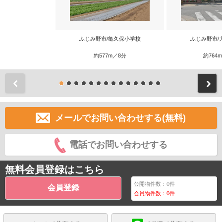
ふじみ野市/亀久保小学校
ふじみ野市/
約577m／8分
約764
前
メールでお問い合わせする(無料)
電話でお問い合わせする
無料会員登録はこちら
公開物件数：
0
件
会員登録
会員物件数：
0
件