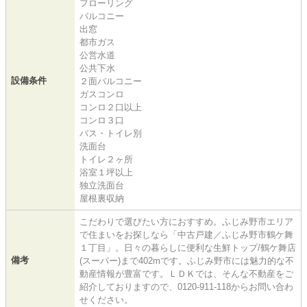
フローリング
バルコニー
出窓
都市ガス
公営水道
公共下水
設備条件
２面バルコニー
ガスコンロ
コンロ２口以上
コンロ３口
バス・トイレ別
洗面台
トイレ２ヶ所
浴室１坪以上
独立洗面台
屋根裏収納
こだわりで選びたい方におすすめ。ふじみ野市エリア
で住まいをお探しなら「中古戸建／ふじみ野市鶴ケ舞
１丁目」。日々の暮らしに便利な生鮮トップ/鶴ケ舞店
備考
(スーパー)まで402mです。ふじみ野市には魅力的な不
動産情報が豊富です。ＬＤＫでは、そんな不動産をご
紹介しておりますので、0120-911-118からお問い合わ
せください。