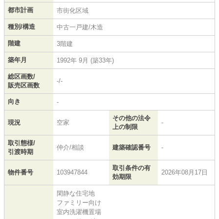
都市計画
市街化区域
種別/構造
中古一戸建/木造
階建
3階建
築年月
1992年 9月 (築33年)
総区画数/
-/-
販売区画数
向き
-
その他の法令
現況
空家
-
上の制限
取引態様/
仲介/相談
建築確認番号
-
引渡時期
取引条件の有
物件番号
103947844
2026年08月17日
効期限
閑静な住宅地
ファミリー向け
室内洗濯機置場