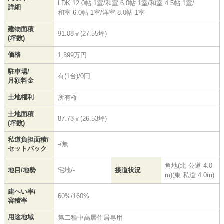
LDK 12.0帖 1室
/
和室 6.0帖 1室
/
和室 4.5帖 1室
/
詳細
和室 6.0帖 1室
/
洋室 8.0帖 1室
建物面積
91.08㎡(27.55坪)
(坪数)
価格
1,399万円
駐車場/
有(1台)/0円
月額料金
土地権利
所有権
土地面積
87.73㎡(26.53坪)
(坪数)
私道負担面積/
-/無
セットバック
角地(北 公道 4.0
地目/地勢
宅地/-
接道状況
m)(東 私道 4.0m)
建ぺい率/
60%/160%
容積率
用途地域
第二種中高層住居専用