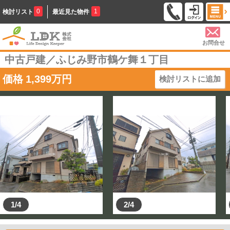
0
1
検討リスト
最近見た物件
お問合せ
中古戸建／ふじみ野市鶴ケ舞１丁目
価格
1,399
万円
検討リストに追加
1/4
2/4