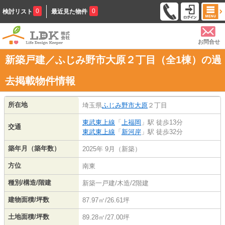
0
0
検討リスト
最近見た物件
お問合せ
新築戸建／ふじみ野市大原２丁目（全1棟）の過
去掲載物件情報
所在地
埼玉県
ふじみ野市
大原
２丁目
東武東上線
「
上福岡
」駅 徒歩13分
交通
東武東上線
「
新河岸
」駅 徒歩32分
築年月（築年数）
2025年 9月（新築）
方位
南東
種別/構造/階建
新築一戸建/木造/2階建
建物面積/坪数
87.97㎡/26.61坪
土地面積/坪数
89.28㎡/27.00坪