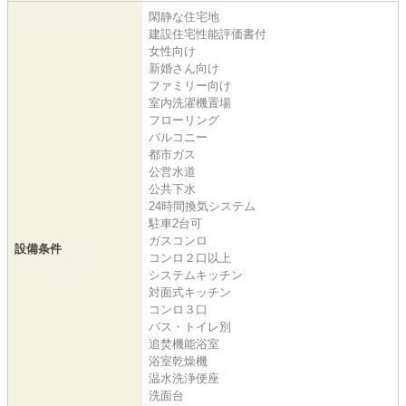
閑静な住宅地
建設住宅性能評価書付
女性向け
新婚さん向け
ファミリー向け
室内洗濯機置場
フローリング
バルコニー
都市ガス
公営水道
公共下水
24時間換気システム
駐車2台可
ガスコンロ
設備条件
コンロ２口以上
システムキッチン
対面式キッチン
コンロ３口
バス・トイレ別
追焚機能浴室
浴室乾燥機
温水洗浄便座
洗面台