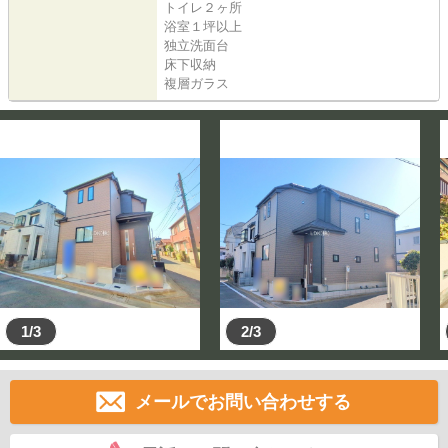
トイレ２ヶ所
浴室１坪以上
独立洗面台
床下収納
複層ガラス
1/3
2/3
メールでお問い合わせする