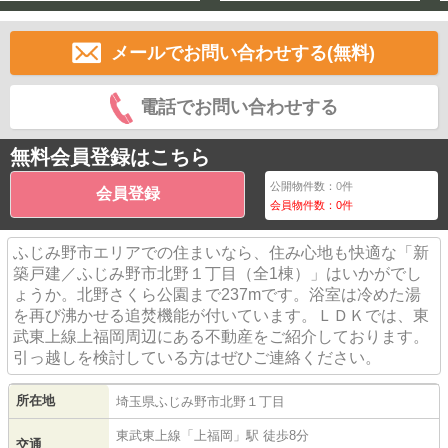
メールでお問い合わせする(無料)
電話でお問い合わせする
無料会員登録はこちら
公開物件数：
0
件
会員登録
会員物件数：
0
件
ふじみ野市エリアでの住まいなら、住み心地も快適な「新
築戸建／ふじみ野市北野１丁目（全1棟）」はいかがでし
ょうか。北野さくら公園まで237mです。浴室は冷めた湯
を再び沸かせる追焚機能が付いています。ＬＤＫでは、東
武東上線上福岡周辺にある不動産をご紹介しております。
引っ越しを検討している方はぜひご連絡ください。
所在地
埼玉県
ふじみ野市
北野
１丁目
東武東上線
「
上福岡
」駅 徒歩8分
交通