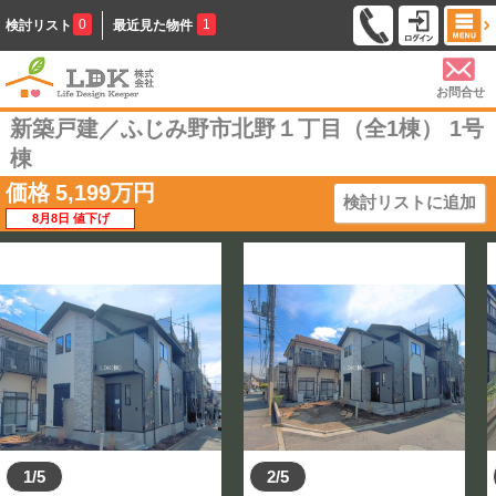
0
1
検討リスト
最近見た物件
お問合せ
新築戸建／ふじみ野市北野１丁目（全1棟） 1号
棟
価格
5,199
万円
検討リストに追加
8月8日 値下げ
1/5
2/5