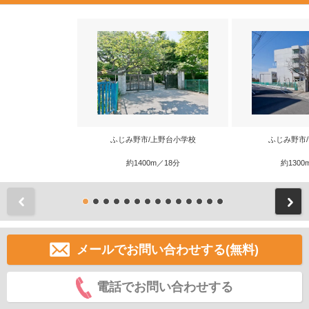
ふじみ野市/上野台小学校
ふじみ野市
約1400m／18分
約1300
前
メールでお問い合わせする(無料)
電話でお問い合わせする