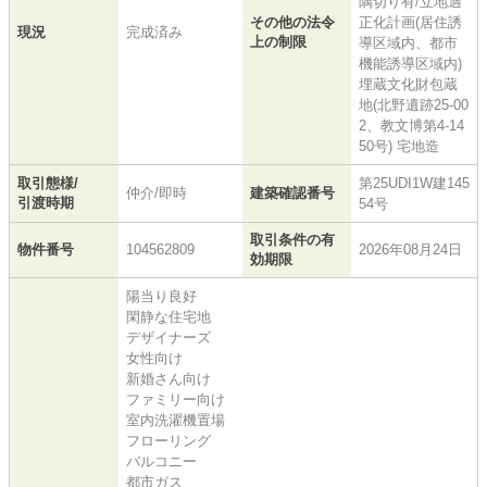
隅切り有/立地適
その他の法令
正化計画(居住誘
現況
完成済み
上の制限
導区域内、都市
機能誘導区域内)
埋蔵文化財包蔵
地(北野遺跡25-00
2、教文博第4-14
50号) 宅地造
取引態様/
第25UDI1W建145
仲介/即時
建築確認番号
引渡時期
54号
取引条件の有
物件番号
104562809
2026年08月24日
効期限
陽当り良好
閑静な住宅地
デザイナーズ
女性向け
新婚さん向け
ファミリー向け
室内洗濯機置場
フローリング
バルコニー
都市ガス