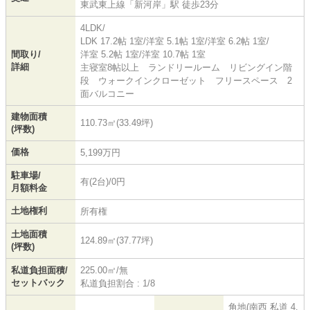
東武東上線
「
新河岸
」駅 徒歩23分
4LDK/
LDK 17.2帖 1室
/
洋室 5.1帖 1室
/
洋室 6.2帖 1室
/
間取り/
洋室 5.2帖 1室
/
洋室 10.7帖 1室
詳細
主寝室8帖以上 ランドリールーム リビングイン階
段 ウォークインクローゼット フリースペース 2
面バルコニー
建物面積
110.73㎡(33.49坪)
(坪数)
価格
5,199万円
駐車場/
有(2台)/0円
月額料金
土地権利
所有権
土地面積
124.89㎡(37.77坪)
(坪数)
私道負担面積/
225.00㎡/無
セットバック
私道負担割合 : 1/8
角地(南西 私道 4.