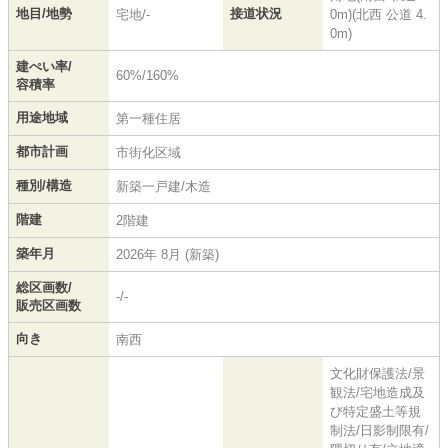
地目/地勢
接道状況
宅地/-
0m)(北西 公道 4.
0m)
建ぺい率/
60%/160%
容積率
用途地域
第一種住居
都市計画
市街化区域
種別/構造
新築一戸建/木造
階建
2階建
築年月
2026年 8月 (新築)
総区画数/
-/-
販売区画数
向き
南西
文化財保護法/景
観法/宅地造成及
び特定盛土等規
制法/日影制限有/