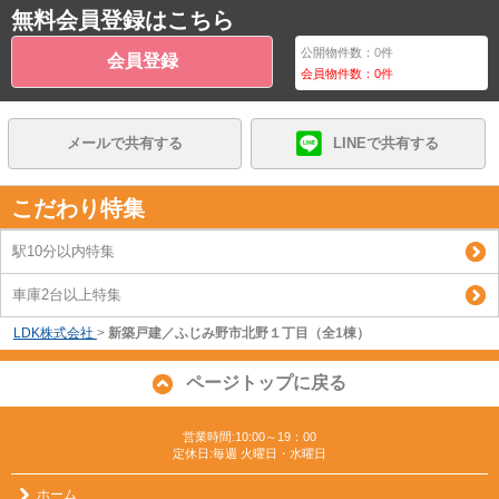
無料会員登録はこちら
公開物件数：
0
件
会員登録
会員物件数：
0
件
メールで共有する
LINEで共有する
こだわり特集
駅10分以内特集
車庫2台以上特集
LDK株式会社
>
新築戸建／ふじみ野市北野１丁目（全1棟）
ページトップに戻る
営業時間:10:00～19：00
定休日:毎週 火曜日・水曜日
ホーム