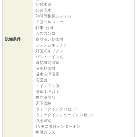
公営水道
公共下水
24時間換気システム
２面バルコニー
駐車2台可
ガスコンロ
設備条件
食器洗い乾燥機
システムキッチン
対面式キッチン
バス・トイレ別
追焚機能浴室
浴室乾燥機
温水洗浄便座
洗面台
トイレ２ヶ所
浴室１坪以上
独立洗面台
床下収納
ウォークインクロゼット
ウォークインシューズクロゼット
収納豊富
TVモニタ付インターホン
複層ガラス