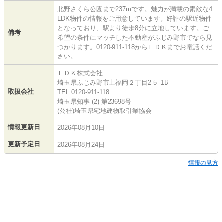
北野さくら公園まで237mです。魅力が満載の素敵な4
LDK物件の情報をご用意しています。好評の駅近物件
となっており、駅より徒歩8分に立地しています。ご
備考
希望の条件にマッチした不動産がふじみ野市でなら見
つかります。0120-911-118からＬＤＫまでお電話くだ
さい。
ＬＤＫ株式会社
埼玉県ふじみ野市上福岡２丁目2-5 -1B
取扱会社
TEL:0120-911-118
埼玉県知事 (2) 第23698号
(公社)埼玉県宅地建物取引業協会
情報更新日
2026年08月10日
更新予定日
2026年08月24日
情報の見方