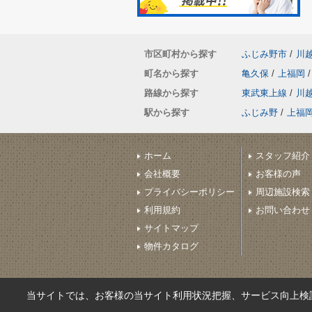
市区町村から探す
ふじみ野市
/
川
町名から探す
亀久保
/
上福岡
/
路線から探す
東武東上線
/
川
駅から探す
ふじみ野
/
上福
ホーム
スタッフ紹介
会社概要
お客様の声
プライバシーポリシー
周辺施設検索
利用規約
お問い合わせ
サイトマップ
物件カタログ
当サイトでは、お客様の当サイト利用状況把握、サービス向上検討