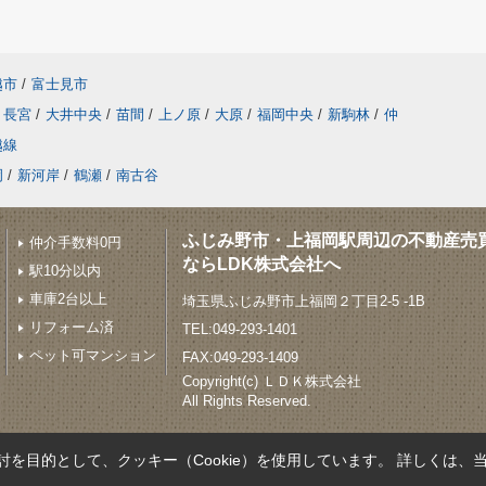
越市
/
富士見市
長宮
/
大井中央
/
苗間
/
上ノ原
/
大原
/
福岡中央
/
新駒林
/
仲
越線
岡
/
新河岸
/
鶴瀬
/
南古谷
ふじみ野市・上福岡駅周辺の不動産売
仲介手数料0円
ならLDK株式会社へ
駅10分以内
車庫2台以上
埼玉県ふじみ野市上福岡２丁目2-5 -1B
リフォーム済
TEL:049-293-1401
ペット可マンション
FAX:049-293-1409
Copyright(c) ＬＤＫ株式会社
All Rights Reserved.
を目的として、クッキー（Cookie）を使用しています。
詳しくは、