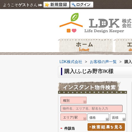
ようこそ
ゲスト
さん
LDK株式会社
>
お客様の声一覧
>
購入
購入/ふじみ野市/K様
種別
エリア| 駅
価格
面積
-
件該当