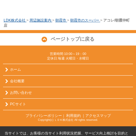
LDK株式会社
>
周辺施設案内
>
朝霞市
>
朝霞市のスーパー
>
アコレ/朝霞仲町
店
ページトップに戻る
営業時間:10:00～19：00
定休日:毎週 火曜日・水曜日
ホーム
会社概要
お問い合わせ
PCサイト
プライバシーポリシー
利用規約
｜アクセスマップ
｜
Copyright(c) ＬＤＫ株式会社 All rights reserved.
当サイトでは、お客様の当サイト利用状況把握、サービス向上検討を目的と