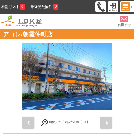
0
0
検討リスト
最近見た物件
お問合せ
アコレ/朝霞仲町店
前
次
画像タップで拡大表示【
1
/1】