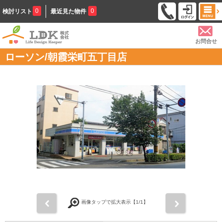
0
0
検討リスト
最近見た物件
お問合せ
ローソン/朝霞栄町五丁目店
前
次
画像タップで拡大表示【
1
/1】