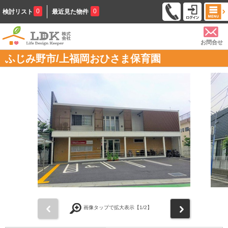
0
0
検討リスト
最近見た物件
お問合せ
ふじみ野市/上福岡おひさま保育園
前
次
画像タップで拡大表示【
1
/2】