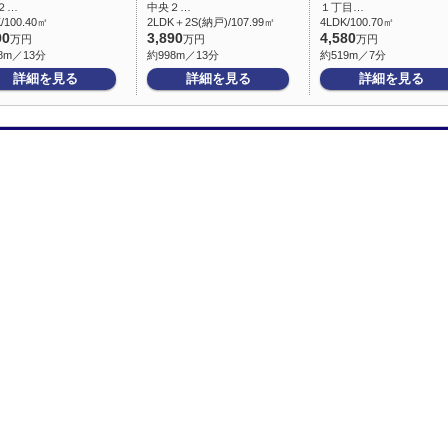
２…
中央２…
１丁目…
/100.40㎡
2LDK＋2S(納戸)/107.99㎡
4LDK/100.70㎡
90
3,890
4,580
万円
万円
万円
8m／13分
約998m／13分
約519m／7分
詳細を見る
詳細を見る
詳細を見る