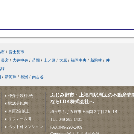
越市
/
富士見市
長宮
/
大井中央
/
苗間
/
上ノ原
/
大原
/
福岡中央
/
新駒林
/
仲
越線
岡
/
新河岸
/
鶴瀬
/
南古谷
ふじみ野市・上福岡駅周辺の不動産売
仲介手数料0円
ならLDK株式会社へ
駅10分以内
車庫2台以上
埼玉県ふじみ野市上福岡２丁目2-5 -1B
リフォーム済
TEL:049-293-1401
ペット可マンション
FAX:049-293-1409
Copyright(c) ＬＤＫ株式会社