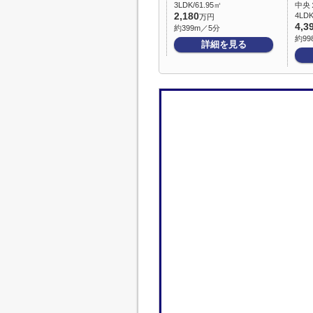
3LDK/61.95㎡
中央
2,180
4LDK
万円
4,3
約399m／5分
約99
詳細を見る