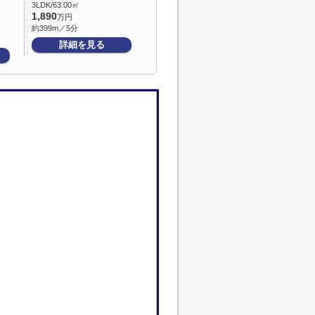
3LDK/63.00㎡
1,890
万円
約399m／5分
詳細を見る