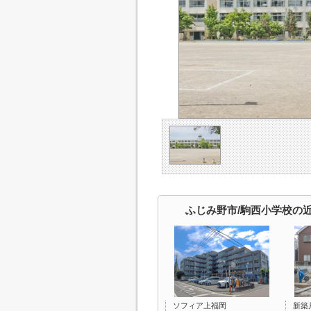
ふじみ野市/駒西小学校の
ソフィア上福岡
新築