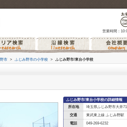
営業時間：10:0
野市
>
ふじみ野市の小学校
>
ふじみ野市/東台小学校
ふじみ野市/東台小学校の詳細情報
所在地
埼玉県ふじみ野市大井710
交通
東武東上線 ふじみ野駅
電話
049-269-6232