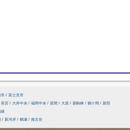
越市
/
富士見市
長宮
/
大井中央
/
福岡中央
/
苗間
/
大原
/
新駒林
/
鶴ケ岡
/
新田
越線
岡
/
新河岸
/
鶴瀬
/
南古谷