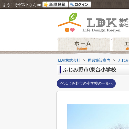
ようこそ
ゲスト
さん
LDK株式会社
>
周辺施設案内
>
ふじみ
ふじみ野市/東台小学校
<<ふじみ野市の小学校の一覧へ