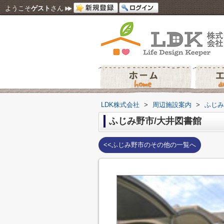
ようこそ
ゲスト
さん
LDK株式会社
>
周辺施設案内
>
ふじみ
ふじみ野市/大井図書館
<<ふじみ野市のその他の一覧へ