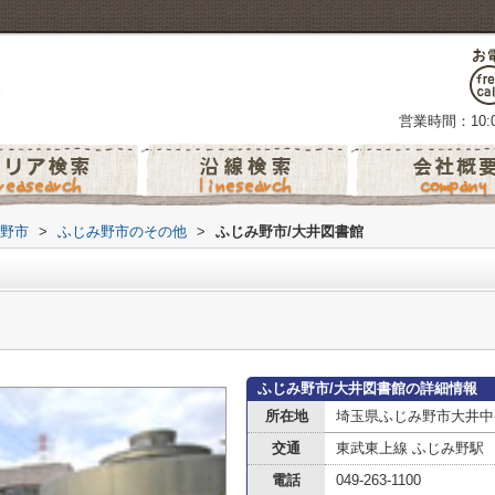
営業時間：10:0
野市
>
ふじみ野市のその他
>
ふじみ野市/大井図書館
ふじみ野市/大井図書館の詳細情報
所在地
埼玉県ふじみ野市大井中央
交通
東武東上線 ふじみ野駅
電話
049-263-1100