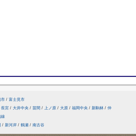
越市
/
富士見市
長宮
/
大井中央
/
苗間
/
上ノ原
/
大原
/
福岡中央
/
新駒林
/
仲
越線
岡
/
新河岸
/
鶴瀬
/
南古谷