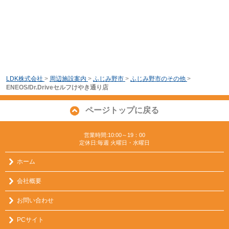
LDK株式会社
>
周辺施設案内
>
ふじみ野市
>
ふじみ野市のその他
>
ENEOS/Dr.Driveセルフけやき通り店
ページトップに戻る
営業時間:10:00～19：00
定休日:毎週 火曜日・水曜日
ホーム
会社概要
お問い合わせ
PCサイト