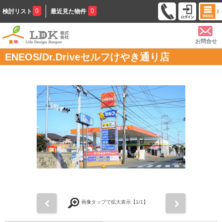
0
0
検討リスト
最近見た物件
お問合せ
ENEOS/Dr.Driveセルフけやき通り店
前
次
画像タップで拡大表示【
1
/1】