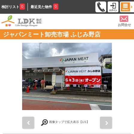
0
0
検討リスト
最近見た物件
お問合せ
ジャパンミート卸売市場 ふじみ野店
前
次
画像タップで拡大表示【
1
/1】