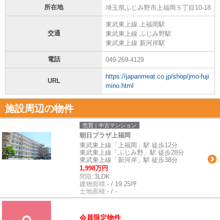
所在地
埼玉県ふじみ野市上福岡５丁目10-18
東武東上線 上福岡駅
交通
東武東上線 ふじみ野駅
東武東上線 新河岸駅
電話
049-269-4129
https://japanmeat.co.jp/shop/jmo-fuji
URL
mino.html
施設周辺の物件
売買｜中古マンション
朝日プラザ上福岡
東武東上線「上福岡」駅 徒歩12分
東武東上線「ふじみ野」駅 徒歩28分
東武東上線「新河岸」駅 徒歩38分
1,998万円
間取:
3LDK
建物面積:
- / 19.25坪
土地面積:
- / -
会員限定物件