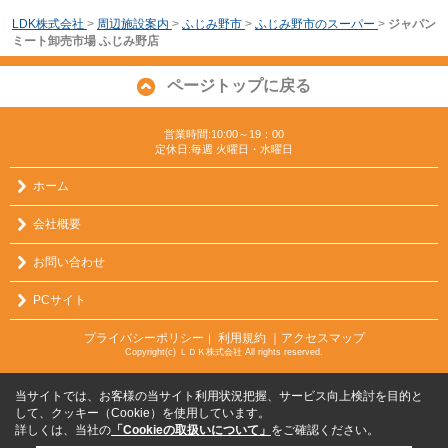
LDK株式会社
>
周辺施設案内
>
ふじみ野市
>
ふじみ野市のスーパー
>
ジャパン
ミート卸売市場 ふじみ野店
ページトップに戻る
営業時間:10:00～19：00
定休日:毎週 火曜日・水曜日
ホーム
会社概要
お問い合わせ
PCサイト
プライバシーポリシー
利用規約
｜アクセスマップ
｜
Copyright(c) ＬＤＫ株式会社 All rights reserved.
当サイトでは、お客様の当サイト利用状況把握、サービス向上検討を目的と
して、クッキー（Cookie）を使用しています。
詳しくは、当社の
「Cookieの取扱いについて」
をご確認ください。