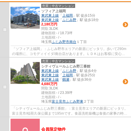
売買｜中古マンション
ソフィア上福岡
東武東上線
「
上福岡
」駅 徒歩15分
東武東上線
「
ふじみ野
」駅 徒歩18分
2,180万円
間取:
3LDK
建物面積:
- / 18.73坪
土地面積:
- / -
埼玉県
ふじみ野市
南台
１丁目
「ソフィア上福岡」：ふじみ野市エリアの新居にピッタリ。歩いて290m
の場所に、コモディイイダ/南台店があります。ＬＤＫはお客様に安心し
て任せてもらえるよう、全力で努めさせていた...
売買｜中古マンション
シティヴェールふじみ野三番館
東武東上線
「
ふじみ野
」駅 徒歩4分
東武東上線
「
上福岡
」駅 徒歩25分
東武東上線
「
鶴瀬
」駅 徒歩36分
4,680万円
間取:
3LDK
建物面積:
- / 23.39坪
土地面積:
- / -
埼玉県
富士見市
ふじみ野東
２丁目
「シティヴェールふじみ野三番館」：富士見市エリアの新居にピッタリ。
富士見市/稲荷久保公園まで195mです。食器洗乾燥機は食後の家事の時間
短縮に役立ちます。駅から物件まで徒歩4分...
会員限定物件