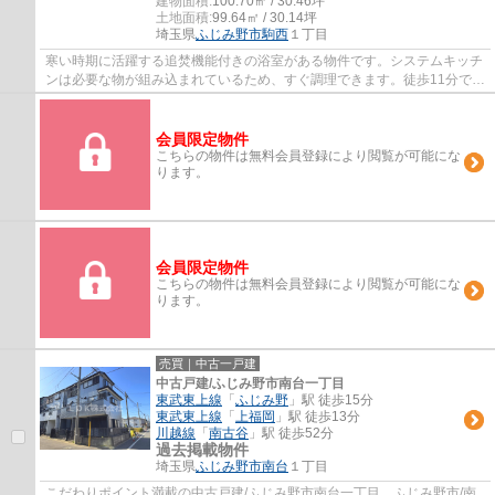
建物面積:
100.70㎡ / 30.46坪
土地面積:
99.64㎡ / 30.14坪
埼玉県
ふじみ野市
駒西
１丁目
寒い時期に活躍する追焚機能付きの浴室がある物件です。システムキッチ
ンは必要な物が組み込まれているため、すぐ調理できます。徒歩11分で駅
へのアクセスが可能な物件です。南向きの...
会員限定物件
こちらの物件は無料会員登録により閲覧が可能にな
ります。
会員限定物件
こちらの物件は無料会員登録により閲覧が可能にな
ります。
売買｜中古一戸建
中古戸建/ふじみ野市南台一丁目
東武東上線
「
ふじみ野
」駅 徒歩15分
東武東上線
「
上福岡
」駅 徒歩13分
川越線
「
南古谷
」駅 徒歩52分
過去掲載物件
埼玉県
ふじみ野市
南台
１丁目
こだわりポイント満載の中古戸建/ふじみ野市南台一丁目。ふじみ野市/南