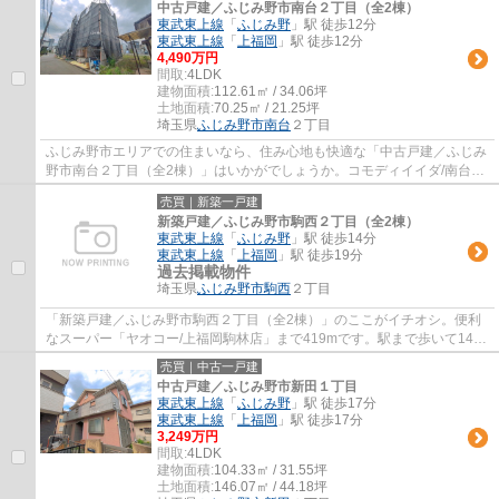
中古戸建／ふじみ野市南台２丁目（全2棟）
東武東上線
「
ふじみ野
」駅 徒歩12分
東武東上線
「
上福岡
」駅 徒歩12分
4,490万円
間取:
4LDK
建物面積:
112.61㎡ / 34.06坪
土地面積:
70.25㎡ / 21.25坪
埼玉県
ふじみ野市
南台
２丁目
ふじみ野市エリアでの住まいなら、住み心地も快適な「中古戸建／ふじみ
野市南台２丁目（全2棟）」はいかがでしょうか。コモディイイダ/南台店
まで410mです。ふじみ野市/鶴ケ舞公園まで...
売買｜新築一戸建
新築戸建／ふじみ野市駒西２丁目（全2棟）
東武東上線
「
ふじみ野
」駅 徒歩14分
東武東上線
「
上福岡
」駅 徒歩19分
過去掲載物件
埼玉県
ふじみ野市
駒西
２丁目
「新築戸建／ふじみ野市駒西２丁目（全2棟）」のここがイチオシ。便利
なスーパー「ヤオコー/上福岡駒林店」まで419mです。駅まで歩いて14分
ほどの物件です。築2年以内の物件ですので、...
売買｜中古一戸建
中古戸建／ふじみ野市新田１丁目
東武東上線
「
ふじみ野
」駅 徒歩17分
東武東上線
「
上福岡
」駅 徒歩17分
3,249万円
間取:
4LDK
建物面積:
104.33㎡ / 31.55坪
土地面積:
146.07㎡ / 44.18坪