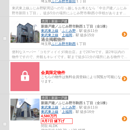
埼玉県
ふじみ野市
新田
１丁目
東武東上線ふじみ野駅周辺への引っ越しをお考えなら「中古戸建／ふじみ
野市新田１丁目」。徒歩5分の場所にふじみ野市/駒西小学校があります。
大人な空間にふさわしい出窓がついていま...
売買｜新築一戸建
新築戸建／ふじみ野市駒西１丁目（全1棟）
東武東上線
「
ふじみ野
」駅 徒歩11分
東武東上線
「
上福岡
」駅 徒歩15分
過去掲載物件
埼玉県
ふじみ野市
駒西
１丁目
便利なスーパー「コモディイイダ/南台店」まで287mです。築2年以内の
物件ですので、外観もキレイです。駅まで徒歩11分の場所にある物件で
す。室内環境まで左右する基礎は、強靭なベタ...
会員限定物件
こちらの物件は無料会員登録により閲覧が可能にな
ります。
売買｜新築一戸建
新築戸建／ふじみ野市駒西１丁目（全1棟）
東武東上線
「
ふじみ野
」駅 徒歩11分
東武東上線
「
上福岡
」駅 徒歩16分
4,580万円
8月7日 値下げ
間取:
4LDK