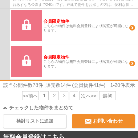
台あすなろ公園まで240mです。戸建て物件をお探しの方は、便利な価格
からなる中古物件はいかがでしょうか。駅ま...
会員限定物件
こちらの物件は無料会員登録により閲覧が可能にな
ります。
会員限定物件
こちらの物件は無料会員登録により閲覧が可能にな
ります。
該当公開件数
78
件 販売数
14
件 (会員物件
41
件)
1-20
件表示
1
2
3
4
<<前へ
次へ>>
最初
チェックした物件をまとめて
検討リストに追加
お問い合わせ
無料会員登録はこちら