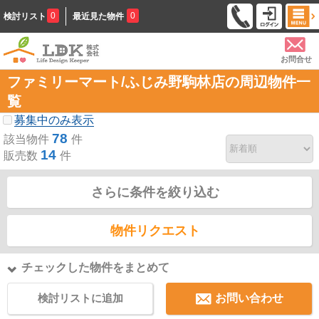
0
0
検討リスト
最近見た物件
お問合せ
ファミリーマート/ふじみ野駒林店の周辺物件一
覧
募集中のみ表示
78
該当物件
件
14
販売数
件
さらに条件を絞り込む
物件リクエスト
チェックした物件をまとめて
検討リストに追加
お問い合わせ