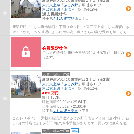
新築戸建／ふじみ野市駒西１丁目（全1棟）
東武東上線
「
ふじみ野
」駅 徒歩10分
東武東上線
「
上福岡
」駅 徒歩18分
過去掲載物件
埼玉県
ふじみ野市
駒西
１丁目
新築戸建／ふじみ野市駒西１丁目（全1棟）：東武東上線ふじみ野駅にも
近くて便利。ベタ基礎による建築の為、床下からの嫌な湿気も気になりま
せん。駅まで徒歩10分の物件です。多くの方...
会員限定物件
こちらの物件は無料会員登録により閲覧が可能にな
ります。
売買｜新築一戸建
新築戸建／ふじみ野市南台２丁目（全2棟）
東武東上線
「
ふじみ野
」駅 徒歩12分
東武東上線
「
上福岡
」駅 徒歩12分
4,890万円
間取:
4LDK
建物面積:
98.01㎡ / 29.64坪
土地面積:
85.51㎡ / 25.86坪
埼玉県
ふじみ野市
南台
２丁目
こだわりポイント満載の新築戸建／ふじみ野市南台２丁目（全2棟）。徒
歩7分の場所にふじみ野市/亀久保小学校があります。買い物に便利な位置
にスーパーもあります。こちらの物件は閑静...
売買｜新築一戸建
新築