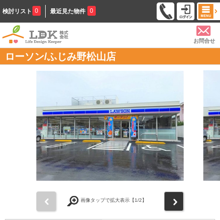
0
0
検討リスト
最近見た物件
お問合せ
ローソン/ふじみ野松山店
前
次
画像タップで拡大表示【
1
/2】