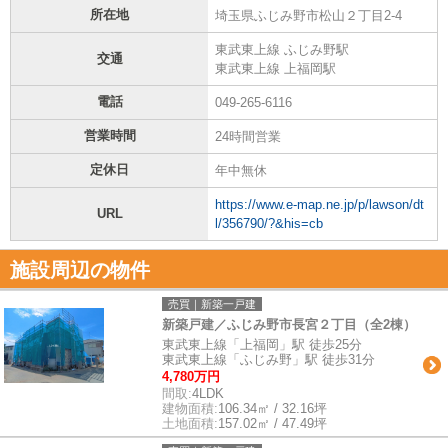
所在地
埼玉県ふじみ野市松山２丁目2-4
東武東上線 ふじみ野駅
交通
東武東上線 上福岡駅
電話
049-265-6116
営業時間
24時間営業
定休日
年中無休
https://www.e-map.ne.jp/p/lawson/dt
URL
l/356790/?&his=cb
施設周辺の物件
売買｜新築一戸建
新築戸建／ふじみ野市長宮２丁目（全2棟）
東武東上線「上福岡」駅 徒歩25分
東武東上線「ふじみ野」駅 徒歩31分
4,780万円
間取:
4LDK
建物面積:
106.34㎡ / 32.16坪
土地面積:
157.02㎡ / 47.49坪