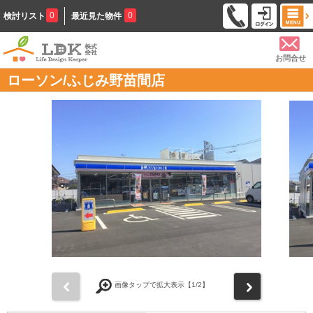
0
0
検討リスト
最近見た物件
お問合せ
ローソン/ふじみ野苗間店
前
次
画像タップで拡大表示【
1
/2】