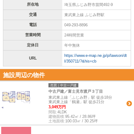
所在地
埼玉県ふじみ野市苗間492-9
交通
東武東上線 ふじみ野駅
電話
049-293-8896
営業時間
24時間営業
定休日
年中無休
https://www.e-map.ne.jp/p/lawson/dt
URL
l/350711/?&his=cb
施設周辺の物件
売買｜中古一戸建
中古戸建／富士見市渡戸３丁目
東武東上線「ふじみ野」駅 徒歩18分
東武東上線「鶴瀬」駅 徒歩21分
3,049万円
間取:
4LDK
建物面積:
95.42㎡ / 28.86坪
土地面積:
100.03㎡ / 30.25坪