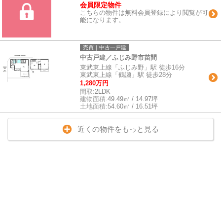
会員限定物件
こちらの物件は無料会員登録により閲覧が可
能になります。
売買｜中古一戸建
中古戸建／ふじみ野市苗間
東武東上線「ふじみ野」駅 徒歩16分
東武東上線「鶴瀬」駅 徒歩28分
1,280万円
間取:
2LDK
建物面積:
49.49㎡ / 14.97坪
土地面積:
54.60㎡ / 16.51坪
近くの物件をもっと見る