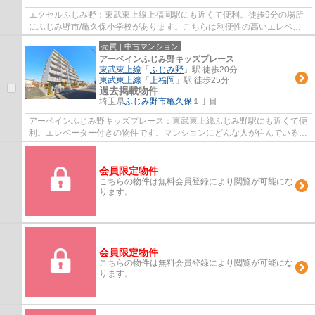
エクセルふじみ野：東武東上線上福岡駅にも近くて便利。徒歩9分の場所
にふじみ野市/亀久保小学校があります。こちらは利便性の高いエレベー
ター付きの物件です。外観タイル張りなら、...
売買｜中古マンション
アーベインふじみ野キッズプレース
東武東上線
「
ふじみ野
」駅 徒歩20分
東武東上線
「
上福岡
」駅 徒歩25分
過去掲載物件
埼玉県
ふじみ野市
亀久保
１丁目
アーベインふじみ野キッズプレース：東武東上線ふじみ野駅にも近くて便
利。エレベーター付きの物件です。マンションにどんな人が住んでいるの
かも中古マンションなら事前に知れます。...
会員限定物件
こちらの物件は無料会員登録により閲覧が可能にな
ります。
会員限定物件
こちらの物件は無料会員登録により閲覧が可能にな
ります。