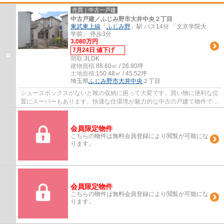
売買｜中古一戸建
中古戸建／ふじみ野市大井中央２丁目
東武東上線
「
ふじみ野
」駅 バス14分 「文京学院大
学前」 停歩3分
3,080万円
7月24日 値下げ
間取:
3LDK
建物面積:
88.60㎡ / 26.80坪
土地面積:
150.48㎡ / 45.52坪
埼玉県
ふじみ野市
大井中央
２丁目
シューズボックスがないと靴の収納に困って大変です。買い物に便利な位
置にスーパーもあります。快適な住環境が魅力的な中古の戸建て物件で充
実した日々を過ごしませんか。この物件は...
会員限定物件
こちらの物件は無料会員登録により閲覧が可能にな
ります。
会員限定物件
こちらの物件は無料会員登録により閲覧が可能にな
ります。