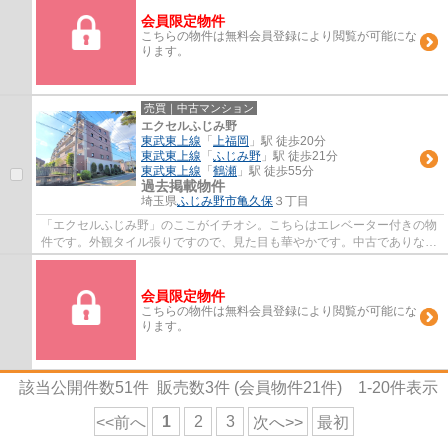
会員限定物件
こちらの物件は無料会員登録により閲覧が可能にな
ります。
売買｜中古マンション
エクセルふじみ野
東武東上線
「
上福岡
」駅 徒歩20分
東武東上線
「
ふじみ野
」駅 徒歩21分
東武東上線
「
鶴瀬
」駅 徒歩55分
過去掲載物件
埼玉県
ふじみ野市
亀久保
３丁目
「エクセルふじみ野」のここがイチオシ。こちらはエレベーター付きの物
件です。外観タイル張りですので、見た目も華やかです。中古でありなが
ら、綺麗で機能的な設備のあるマンション...
会員限定物件
こちらの物件は無料会員登録により閲覧が可能にな
ります。
該当公開件数
51
件 販売数
3
件 (会員物件
21
件)
1-20
件表示
1
2
3
<<前へ
次へ>>
最初