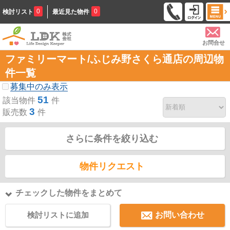
0
0
検討リスト
最近見た物件
お問合せ
ファミリーマート/ふじみ野さくら通店の周辺物
件一覧
募集中のみ表示
51
該当物件
件
3
販売数
件
さらに条件を絞り込む
物件リクエスト
チェックした物件をまとめて
検討リストに追加
お問い合わせ