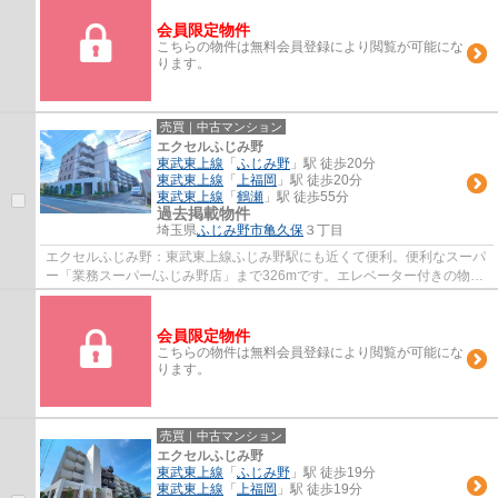
会員限定物件
こちらの物件は無料会員登録により閲覧が可能にな
ります。
売買｜中古マンション
エクセルふじみ野
東武東上線
「
ふじみ野
」駅 徒歩20分
東武東上線
「
上福岡
」駅 徒歩20分
東武東上線
「
鶴瀬
」駅 徒歩55分
過去掲載物件
埼玉県
ふじみ野市
亀久保
３丁目
エクセルふじみ野：東武東上線ふじみ野駅にも近くて便利。便利なスーパ
ー「業務スーパー/ふじみ野店」まで326mです。エレベーター付きの物件
はもはやマストな条件となっています。外観...
会員限定物件
こちらの物件は無料会員登録により閲覧が可能にな
ります。
売買｜中古マンション
エクセルふじみ野
東武東上線
「
ふじみ野
」駅 徒歩19分
東武東上線
「
上福岡
」駅 徒歩19分