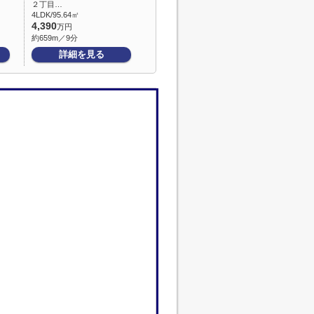
２丁目…
4LDK/95.64㎡
4,390
万円
約659m／9分
詳細を見る