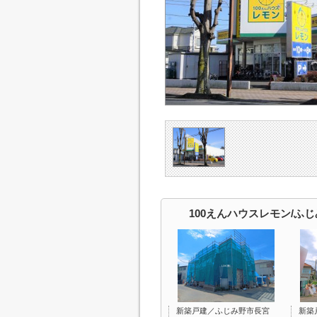
100えんハウスレモン/ふ
新築戸建／ふじみ野市長宮
新築