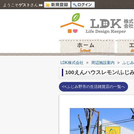
ようこそ
ゲスト
さん
LDK株式会社
>
周辺施設案内
>
ふじみ
100えんハウスレモン/ふじ
<<ふじみ野市の生活雑貨店の一覧へ