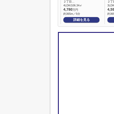
２丁目…
２丁
4LDK/106.34㎡
3LDK
4,780
4,5
万円
約365m／5分
約36
詳細を見る