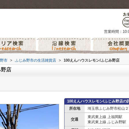
営業時間：10:0
野市
>
ふじみ野市の生活雑貨店
>
100えんハウスレモン/ふじみ野店
み野店
100えんハウスレモン/ふじみ野店の
所在地
埼玉県ふじみ野市松山２丁
東武東上線 上福岡駅
交通
東武東上線 ふじみ野駅