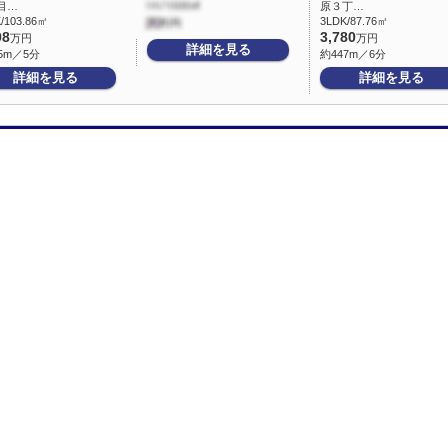
目…
原３丁…
/103.86㎡
3LDK/87.76㎡
98
3,780
万円
万円
詳細を見る
5m／5分
約447m／6分
詳細を見る
詳細を見る