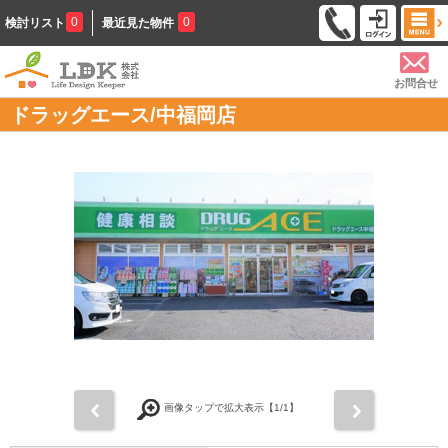
0
0
検討リスト
最近見た物件
お問合せ
ドラッグエース/中福岡店
前
次
画像タップで拡大表示【
1
/1】