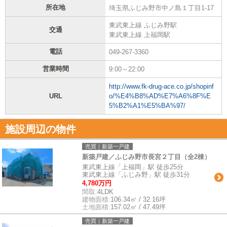
所在地
埼玉県ふじみ野市中ノ島１丁目1-17
東武東上線 ふじみ野駅
交通
東武東上線 上福岡駅
電話
049-267-3360
営業時間
9:00～22:00
http://www.fk-drug-ace.co.jp/shopinf
URL
o/%E4%B8%AD%E7%A6%8F%E
5%B2%A1%E5%BA%97/
施設周辺の物件
売買｜新築一戸建
新築戸建／ふじみ野市長宮２丁目（全2棟）
東武東上線「上福岡」駅 徒歩25分
東武東上線「ふじみ野」駅 徒歩31分
4,780万円
間取:
4LDK
建物面積:
106.34㎡ / 32.16坪
土地面積:
157.02㎡ / 47.49坪
売買｜新築一戸建