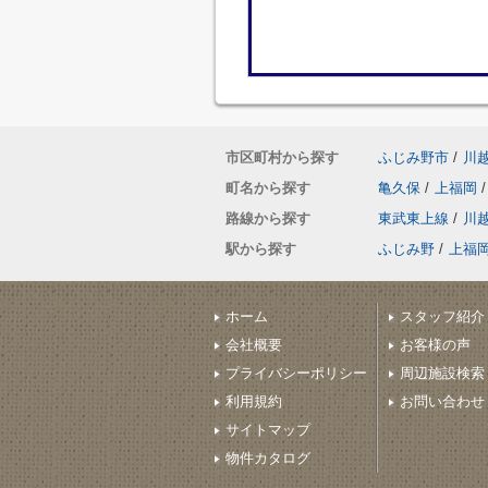
市区町村から探す
ふじみ野市
/
川
町名から探す
亀久保
/
上福岡
/
路線から探す
東武東上線
/
川
駅から探す
ふじみ野
/
上福
ホーム
スタッフ紹介
会社概要
お客様の声
プライバシーポリシー
周辺施設検索
利用規約
お問い合わせ
サイトマップ
物件カタログ