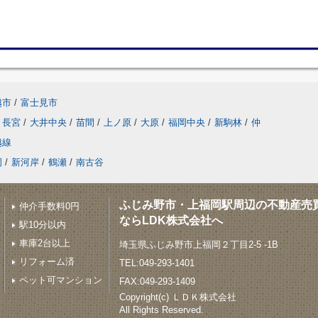
越市
/
富士見市
長宮
/
大井中央
/
苗間
/
上ノ原
/
大原
/
福岡中央
/
新駒林
/
仲
越線
岡
/
新河岸
/
鶴瀬
/
南古谷
ふじみ野市・上福岡駅周辺の不動産売
仲介手数料0円
ならLDK株式会社へ
駅10分以内
車庫2台以上
埼玉県ふじみ野市上福岡２丁目2-5 -1B
リフォーム済
TEL:049-293-1401
ペット可マンション
FAX:049-293-1409
Copyright(c) ＬＤＫ株式会社
All Rights Reserved.