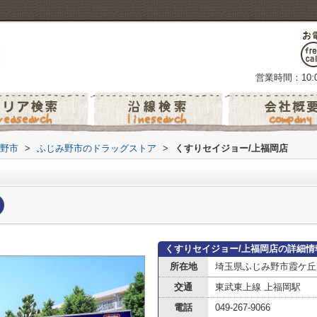
営業時間：10:0
野市
>
ふじみ野市のドラッグストア
>
くすりセイジョー/上福岡店
くすりセイジョー/上福岡店の詳細情
所在地
埼玉県ふじみ野市霞ケ丘
交通
東武東上線 上福岡駅
電話
049-267-9066