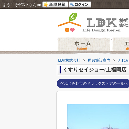
ようこそ
ゲスト
さん
LDK株式会社
>
周辺施設案内
>
ふじみ
くすりセイジョー/上福岡店
<<ふじみ野市のドラッグストアの一覧へ