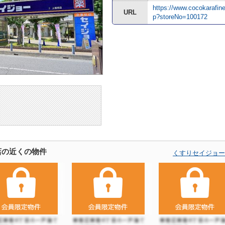
https://www.cocokarafine
URL
p?storeNo=100172
店の近くの物件
くすりセイジョー