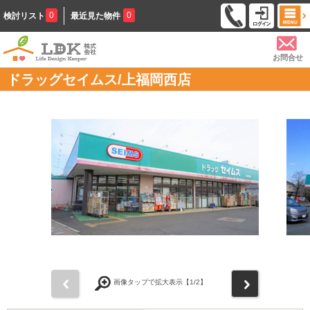
0
0
検討リスト
最近見た物件
お問合せ
ドラッグセイムス/上福岡西店
前
次
画像タップで拡大表示【
1
/2】