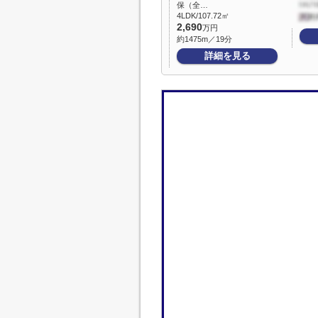
保（全…
4LDK/107.72㎡
2,690
万円
約1475m／19分
詳細を見る