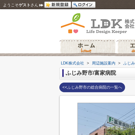
ようこそ
ゲスト
さん
LDK株式会社
>
周辺施設案内
>
ふじみ
ふじみ野市/富家病院
<<ふじみ野市の総合病院の一覧へ