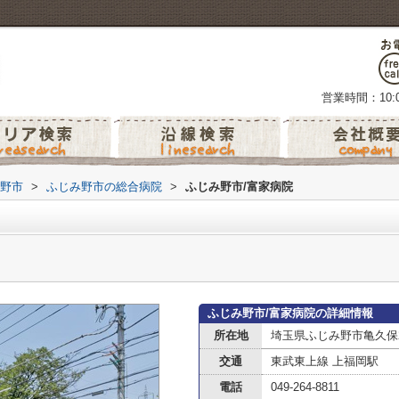
営業時間：10:0
野市
>
ふじみ野市の総合病院
>
ふじみ野市/富家病院
ふじみ野市/富家病院の詳細情報
所在地
埼玉県ふじみ野市亀久保2
交通
東武東上線 上福岡駅
電話
049-264-8811