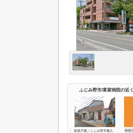
ふじみ野市/富家病院の近
新築戸建／ふじみ野市亀久