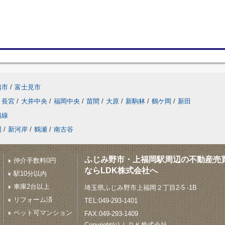
越市
/
富士見市
長宮
/
大井中央
/
福岡中央
/
苗間
/
大原
/
新駒林
/
鶴ケ岡
/
新田
越線
岡
/
新河岸
/
鶴瀬
/
南古谷
ふじみ野市・上福岡駅周辺の不動産売
仲介手数料0円
ならLDK株式会社へ
駅10分以内
車庫2台以上
埼玉県ふじみ野市上福岡２丁目2-5 -1B
リフォーム済
TEL:049-293-1401
ペット可マンション
FAX:049-293-1409
Copyright(c) ＬＤＫ株式会社