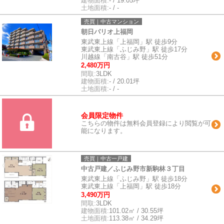
建物面積:
- / 19.05坪
土地面積:
- / -
売買｜中古マンション
朝日パリオ上福岡
東武東上線「上福岡」駅 徒歩9分
東武東上線「ふじみ野」駅 徒歩17分
川越線「南古谷」駅 徒歩51分
2,480万円
間取:
3LDK
建物面積:
- / 20.01坪
土地面積:
- / -
会員限定物件
こちらの物件は無料会員登録により閲覧が可
能になります。
売買｜中古一戸建
中古戸建／ふじみ野市新駒林３丁目
東武東上線「ふじみ野」駅 徒歩18分
東武東上線「上福岡」駅 徒歩18分
3,490万円
間取:
3LDK
建物面積:
101.02㎡ / 30.55坪
土地面積:
113.38㎡ / 34.29坪