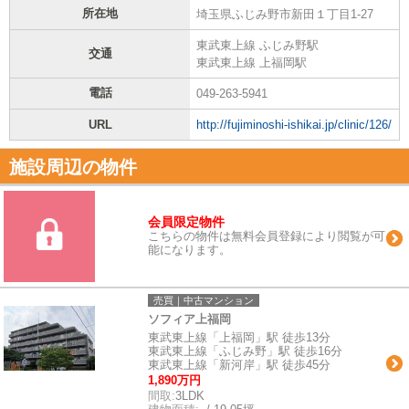
所在地
埼玉県ふじみ野市新田１丁目1-27
東武東上線 ふじみ野駅
交通
東武東上線 上福岡駅
電話
049-263-5941
URL
http://fujiminoshi-ishikai.jp/clinic/126/
施設周辺の物件
会員限定物件
こちらの物件は無料会員登録により閲覧が可
能になります。
売買｜中古マンション
ソフィア上福岡
東武東上線「上福岡」駅 徒歩13分
東武東上線「ふじみ野」駅 徒歩16分
東武東上線「新河岸」駅 徒歩45分
1,890万円
間取:
3LDK