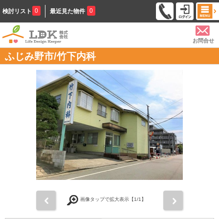
0
0
検討リスト
最近見た物件
お問合せ
ふじみ野市/竹下内科
前
次
画像タップで拡大表示【
1
/1】