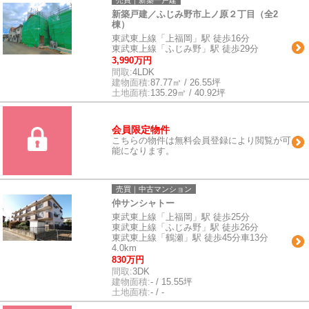
新築戸建／ふじみ野市上ノ原２丁目（全2
棟）
東武東上線「上福岡」駅 徒歩16分
東武東上線「ふじみ野」駅 徒歩29分
3,990万円
間取:
4LDK
建物面積:
87.77㎡ / 26.55坪
土地面積:
135.29㎡ / 40.92坪
会員限定物件
こちらの物件は無料会員登録により閲覧が可
能になります。
売買｜中古マンション
仲サンシャトー
東武東上線「上福岡」駅 徒歩25分
東武東上線「ふじみ野」駅 徒歩26分
東武東上線「鶴瀬」駅 徒歩45分車13分
4.0km
830万円
間取:
3DK
建物面積:
- / 15.55坪
土地面積:
- / -