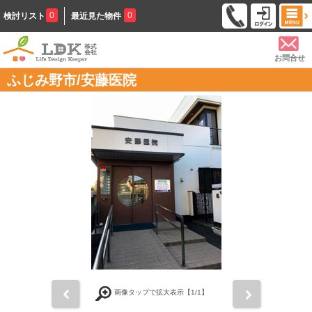
0
0
検討リスト
最近見た物件
お問合せ
ふじみ野市/安藤医院
前
次
画像タップで拡大表示【
1
/1】