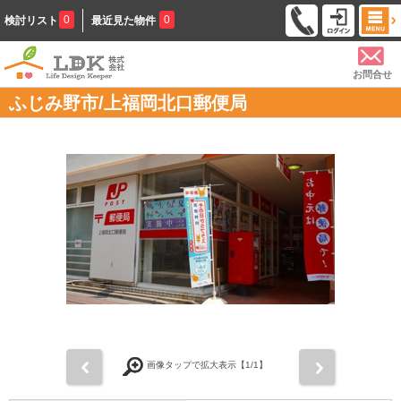
0
0
検討リスト
最近見た物件
お問合せ
ふじみ野市/上福岡北口郵便局
前
次
画像タップで拡大表示【
1
/1】