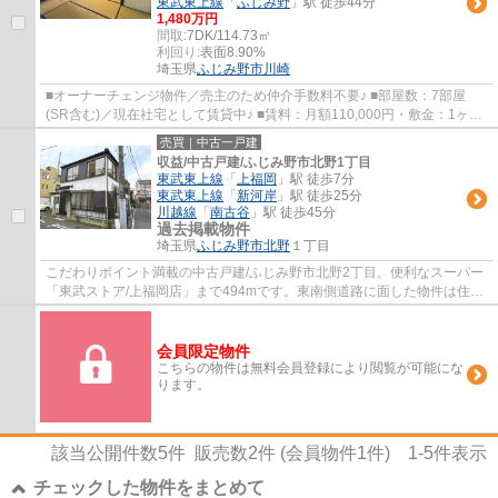
東武東上線
「
ふじみ野
」駅 徒歩44分
1,480万円
間取:
7DK/114.73㎡
利回り:
表面8.90%
埼玉県
ふじみ野市
川崎
■オーナーチェンジ物件／売主のため仲介手数料不要♪ ■部屋数：7部屋
(SR含む)／現在社宅として賃貸中♪ ■賃料：月額110,000円・敷金：1ヶ月
／想定利回り：8.9％♪ ■室内リフォーム履歴あ...
売買｜中古一戸建
収益/中古戸建/ふじみ野市北野1丁目
東武東上線
「
上福岡
」駅 徒歩7分
東武東上線
「
新河岸
」駅 徒歩25分
川越線
「
南古谷
」駅 徒歩45分
過去掲載物件
埼玉県
ふじみ野市
北野
１丁目
こだわりポイント満載の中古戸建/ふじみ野市北野2丁目。便利なスーパー
「東武ストア/上福岡店」まで494mです。東南側道路に面した物件は住ん
でみてわかる快適さが魅力的です。快適な室...
会員限定物件
こちらの物件は無料会員登録により閲覧が可能にな
ります。
該当公開件数
5
件 販売数
2
件 (会員物件
1
件)
1-5
件表示
チェックした物件をまとめて