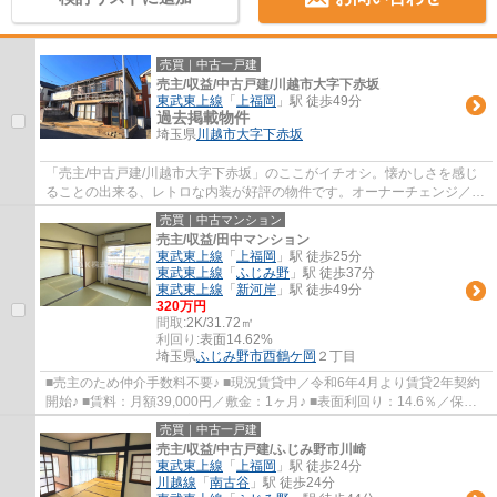
売買｜中古一戸建
売主/収益/中古戸建/川越市大字下赤坂
東武東上線
「
上福岡
」駅 徒歩49分
過去掲載物件
埼玉県
川越市
大字下赤坂
「売主/中古戸建/川越市大字下赤坂」のここがイチオシ。懐かしさを感じ
ることの出来る、レトロな内装が好評の物件です。オーナーチェンジ／中
古戸建て物件となります。南側に道路があ...
売買｜中古マンション
売主/収益/田中マンション
東武東上線
「
上福岡
」駅 徒歩25分
東武東上線
「
ふじみ野
」駅 徒歩37分
東武東上線
「
新河岸
」駅 徒歩49分
320万円
間取:
2K/31.72㎡
利回り:
表面14.62%
埼玉県
ふじみ野市
西鶴ケ岡
２丁目
■売主のため仲介手数料不要♪ ■現況賃貸中／令和6年4月より賃貸2年契約
開始♪ ■賃料：月額39,000円／敷金：1ヶ月♪ ■表面利回り：14.6％／保証
会社：有♪ ■商業施設充実（ビバホーム・カス...
売買｜中古一戸建
売主/収益/中古戸建/ふじみ野市川崎
東武東上線
「
上福岡
」駅 徒歩24分
川越線
「
南古谷
」駅 徒歩24分