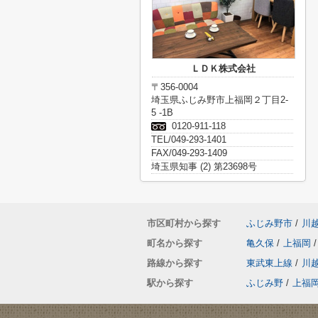
ＬＤＫ株式会社
〒356-0004
埼玉県ふじみ野市上福岡２丁目2-
5 -1B
0120-911-118
TEL/049-293-1401
FAX/049-293-1409
埼玉県知事 (2) 第23698号
市区町村から探す
ふじみ野市
/
川
町名から探す
亀久保
/
上福岡
/
路線から探す
東武東上線
/
川
駅から探す
ふじみ野
/
上福