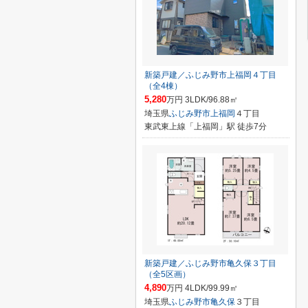
新築戸建／ふじみ野市上福岡４丁目
（全4棟）
5,280
万円 3LDK/96.88㎡
埼玉県
ふじみ野市
上福岡
４丁目
東武東上線「上福岡」駅 徒歩7分
新築戸建／ふじみ野市亀久保３丁目
（全5区画）
4,890
万円 4LDK/99.99㎡
埼玉県
ふじみ野市
亀久保
３丁目