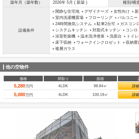
築年月（築年数）
2026年 5月 ( 新築 )
種別/構
閑静な住宅地
デザイナーズ
女性向け
新
室内洗濯機置場
フローリング
バルコニー
24時間換気システム
駐車2台可
ガスコン
システムキッチン
対面式キッチン
コンロ
設備条件
浴室乾燥機
温水洗浄便座
洗面台
トイレ
床下収納
ウォークインクロゼット
収納豊
複層ガラス
他の空物件
価格
間取り
面積
5,280
4LDK
98.84㎡
詳
万円
5,080
4LDK
100.19㎡
詳
万円