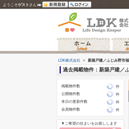
ようこそ
ゲスト
さん
LDK株式会社
>
新築戸建／ふじみ野市福
過去掲載物件：新築戸建／
掲載物件数
件
公開物件数
件
本日の更新件数
件
会員物件数
件
▼ご希望の住まいをお探しします