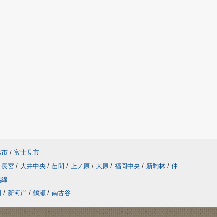
越市
/
富士見市
長宮
/
大井中央
/
苗間
/
上ノ原
/
大原
/
福岡中央
/
新駒林
/
仲
越線
岡
/
新河岸
/
鶴瀬
/
南古谷