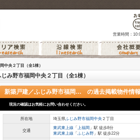
営業時間：10:0
岡中央２丁目（全1棟）
ふじみ野市福岡中央２丁目（全1棟）
新築戸建／ふじみ野市福岡中央２丁目（全1棟）
の過去掲載物件情
現況の確認はお気軽にお問い合わせください。
所在地
埼玉県
ふじみ野市
福岡中央
２丁目
東武東上線
「
上福岡
」駅 徒歩8分
交通
東武東上線
「
ふじみ野
」駅 徒歩22分