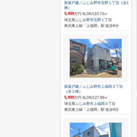
新築戸建／ふじみ野市北野１丁目（全1
棟）
5,499
万円 4LDK/110.73㎡
埼玉県
ふじみ野市
北野
１丁目
東武東上線「上福岡」駅 徒歩8分
新築戸建／ふじみ野市上福岡３丁目
（全２棟）
5,499
万円 4LDK/127.99㎡
埼玉県
ふじみ野市
上福岡
３丁目
東武東上線「上福岡」駅 徒歩9分