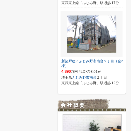
東武東上線「ふじみ野」駅 徒歩17分
新築戸建／ふじみ野市南台２丁目（全2
棟）
4,890
万円 4LDK/98.01㎡
埼玉県
ふじみ野市
南台
２丁目
東武東上線「ふじみ野」駅 徒歩12分