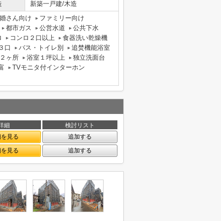
造
新築一戸建/木造
婚さん向け
ファミリー向け
都市ガス
公営水道
公共下水
ロ
コンロ２口以上
食器洗い乾燥機
３口
バス・トイレ別
追焚機能浴室
２ヶ所
浴室１坪以上
独立洗面台
富
TVモニタ付インターホン
詳細
検討リスト
細を見る
追加する
細を見る
追加する