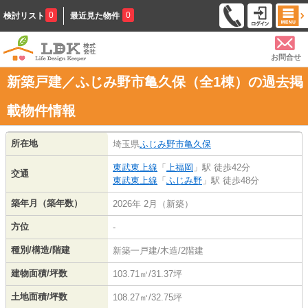
0
0
検討リスト
最近見た物件
お問合せ
新築戸建／ふじみ野市亀久保（全1棟）の過去掲
載物件情報
所在地
埼玉県
ふじみ野市
亀久保
東武東上線
「
上福岡
」駅 徒歩42分
交通
東武東上線
「
ふじみ野
」駅 徒歩48分
築年月（築年数）
2026年 2月（新築）
方位
-
種別/構造/階建
新築一戸建/木造/2階建
建物面積/坪数
103.71㎡/31.37坪
土地面積/坪数
108.27㎡/32.75坪