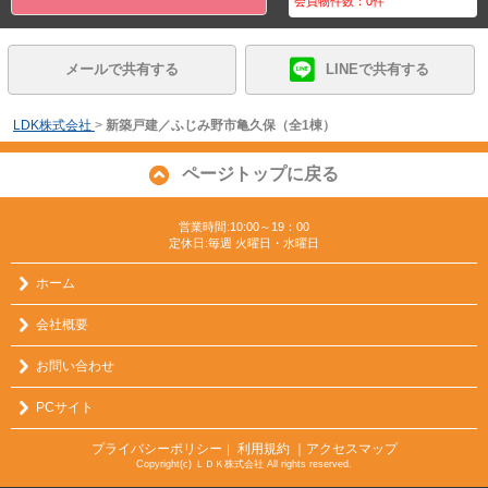
会員物件数：
0
件
メールで共有する
LINEで共有する
LDK株式会社
>
新築戸建／ふじみ野市亀久保（全1棟）
ページトップに戻る
営業時間:10:00～19：00
定休日:毎週 火曜日・水曜日
ホーム
会社概要
お問い合わせ
PCサイト
プライバシーポリシー
利用規約
｜アクセスマップ
｜
Copyright(c) ＬＤＫ株式会社 All rights reserved.