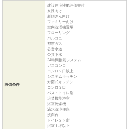
建設住宅性能評価書付
女性向け
新婚さん向け
ファミリー向け
室内洗濯機置場
フローリング
バルコニー
都市ガス
公営水道
公共下水
24時間換気システム
ガスコンロ
コンロ２口以上
システムキッチン
対面式キッチン
設備条件
コンロ３口
バス・トイレ別
追焚機能浴室
浴室乾燥機
温水洗浄便座
洗面台
トイレ２ヶ所
浴室１坪以上