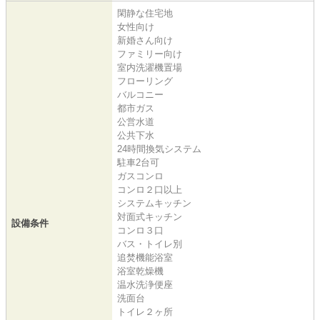
閑静な住宅地
女性向け
新婚さん向け
ファミリー向け
室内洗濯機置場
フローリング
バルコニー
都市ガス
公営水道
公共下水
24時間換気システム
駐車2台可
ガスコンロ
コンロ２口以上
システムキッチン
対面式キッチン
設備条件
コンロ３口
バス・トイレ別
追焚機能浴室
浴室乾燥機
温水洗浄便座
洗面台
トイレ２ヶ所