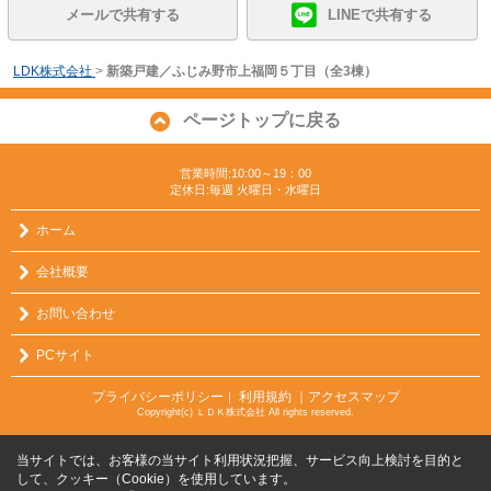
メールで共有する
LINEで共有する
LDK株式会社
>
新築戸建／ふじみ野市上福岡５丁目（全3棟）
ページトップに戻る
営業時間:10:00～19：00
定休日:毎週 火曜日・水曜日
ホーム
会社概要
お問い合わせ
PCサイト
プライバシーポリシー
利用規約
｜アクセスマップ
｜
Copyright(c) ＬＤＫ株式会社 All rights reserved.
当サイトでは、お客様の当サイト利用状況把握、サービス向上検討を目的と
して、クッキー（Cookie）を使用しています。