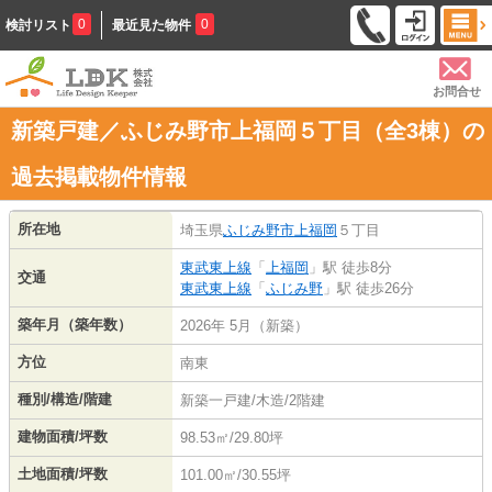
0
0
検討リスト
最近見た物件
お問合せ
新築戸建／ふじみ野市上福岡５丁目（全3棟）の
過去掲載物件情報
所在地
埼玉県
ふじみ野市
上福岡
５丁目
東武東上線
「
上福岡
」駅 徒歩8分
交通
東武東上線
「
ふじみ野
」駅 徒歩26分
築年月（築年数）
2026年 5月（新築）
方位
南東
種別/構造/階建
新築一戸建/木造/2階建
建物面積/坪数
98.53㎡/29.80坪
土地面積/坪数
101.00㎡/30.55坪