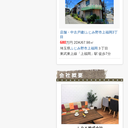
店舗・中古戸建/ふじみ野市上福岡3丁
目
680
万円 2DK/67.98㎡
埼玉県
ふじみ野市
上福岡
３丁目
東武東上線「上福岡」駅 徒歩7分