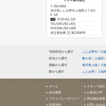
ＬＤＫ株式会社
〒356-0004
埼玉県ふじみ野市上福岡２丁目2-
5 -1B
0120-911-118
TEL/049-293-1401
FAX/049-293-1409
埼玉県知事 (2) 第23698号
市区町村から探す
ふじみ野市
/
川
町名から探す
亀久保
/
上福岡
/
路線から探す
東武東上線
/
川
駅から探す
ふじみ野
/
上福
ホーム
スタッフ紹介
会社概要
お客様の声
プライバシーポリシー
周辺施設検索
利用規約
お問い合わせ