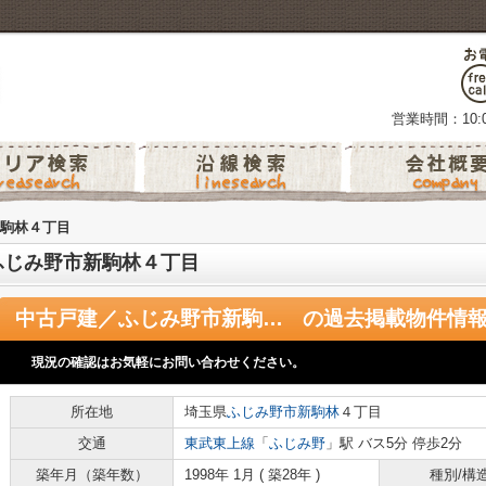
営業時間：10:0
駒林４丁目
ふじみ野市新駒林４丁目
中古戸建／ふじみ野市新駒林４丁目
の過去掲載物件情
現況の確認はお気軽にお問い合わせください。
所在地
埼玉県
ふじみ野市
新駒林
４丁目
交通
東武東上線
「
ふじみ野
」駅 バス5分 停歩2分
築年月（築年数）
1998年 1月 ( 築28年 )
種別/構