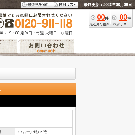
最終更新：2026年08月09日
00
00
件
件
最近見た物件
検討リスト
0～19：00
定休日：毎週 火曜日・水曜日
報
造
中古一戸建/木造