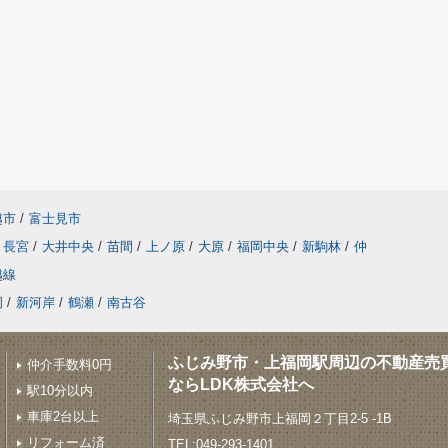
越市
/
富士見市
長宮
/
大井中央
/
苗間
/
上ノ原
/
大原
/
福岡中央
/
新駒林
/
仲
越線
岡
/
新河岸
/
鶴瀬
/
南古谷
ふじみ野市・上福岡駅周辺の不動産売
仲介手数料0円
ならLDK株式会社へ
駅10分以内
車庫2台以上
埼玉県ふじみ野市上福岡２丁目2-5 -1B
リフォーム済
TEL:049-293-1401