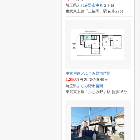
埼玉県
ふじみ野市
中丸
２丁目
東武東上線「上福岡」駅 徒歩27分
中古戸建／ふじみ野市苗間
1,280
万円 2LDK/49.49㎡
埼玉県
ふじみ野市
苗間
東武東上線「ふじみ野」駅 徒歩16分