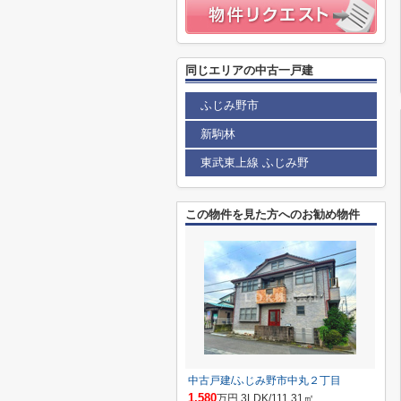
同じエリアの中古一戸建
ふじみ野市
新駒林
東武東上線 ふじみ野
この物件を見た方へのお勧め物件
中古戸建/ふじみ野市中丸２丁目
1,580
万円 3LDK/111.31㎡