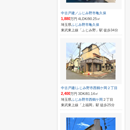
中古戸建／ふじみ野市亀久保
1,880
万円 4LDK/90.25㎡
埼玉県
ふじみ野市
亀久保
東武東上線「ふじみ野」駅 徒歩34分
中古戸建/ふじみ野市西鶴ケ岡２丁目
2,400
万円 3DK/81.14㎡
埼玉県
ふじみ野市
西鶴ケ岡
２丁目
東武東上線「上福岡」駅 徒歩25分