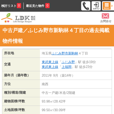
0
0
検討リスト
最近見た物件
お問合せ
中古戸建／ふじみ野市新駒林４丁目の過去掲載
物件情報
所在地
埼玉県
ふじみ野市
新駒林
４丁目
東武東上線
「
ふじみ野
」駅 徒歩19分
交通
東武東上線
「
上福岡
」駅 徒歩23分
築年月（築年数）
2011年 9月（築14年）
方位
南西
種別/構造/階建
中古一戸建/木造/2階建
建物面積/坪数
93.98㎡/28.42坪
土地面積/坪数
99.50㎡/30.09坪