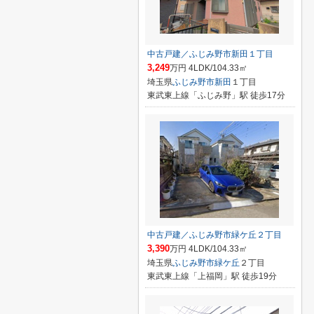
中古戸建／ふじみ野市新田１丁目
3,249
万円 4LDK/104.33㎡
埼玉県
ふじみ野市
新田
１丁目
東武東上線「ふじみ野」駅 徒歩17分
中古戸建／ふじみ野市緑ケ丘２丁目
3,390
万円 4LDK/104.33㎡
埼玉県
ふじみ野市
緑ケ丘
２丁目
東武東上線「上福岡」駅 徒歩19分