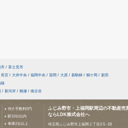
越市
/
富士見市
長宮
/
大井中央
/
福岡中央
/
苗間
/
大原
/
新駒林
/
鶴ケ岡
/
新田
越線
岡
/
新河岸
/
鶴瀬
/
南古谷
ふじみ野市・上福岡駅周辺の不動産売
仲介手数料0円
ならLDK株式会社へ
駅10分以内
車庫2台以上
埼玉県ふじみ野市上福岡２丁目2-5 -1B