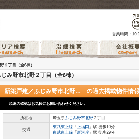
営業時間：10:0
野２丁目（全6棟）
ふじみ野市北野２丁目（全6棟）
新築戸建／ふじみ野市北野２丁目（全6棟）
の過去掲載物件情
現況の確認はお気軽にお問い合わせください。
所在地
埼玉県
ふじみ野市
北野
２丁目
東武東上線
「
上福岡
」駅 徒歩10分
交通
東武東上線
「
新河岸
」駅 徒歩29分