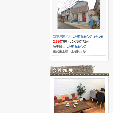
新築戸建／ふじみ野市亀久保（全1棟）
2,690
万円 4LDK/107.72㎡
埼玉県
ふじみ野市
亀久保
東武東上線「上福岡」駅