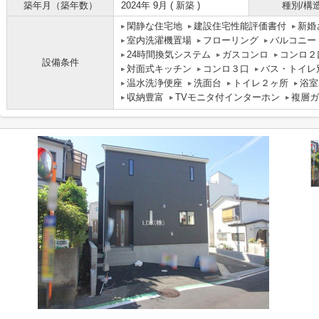
築年月（築年数）
2024年 9月 ( 新築 )
種別/構
閑静な住宅地
建設住宅性能評価書付
新婚
室内洗濯機置場
フローリング
バルコニー
24時間換気システム
ガスコンロ
コンロ２
設備条件
対面式キッチン
コンロ３口
バス・トイレ
温水洗浄便座
洗面台
トイレ２ヶ所
浴室
収納豊富
TVモニタ付インターホン
複層ガ