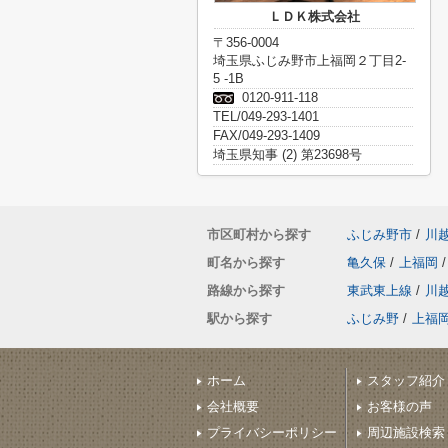
ＬＤＫ株式会社
〒356-0004
埼玉県ふじみ野市上福岡２丁目2-
5 -1B
0120-911-118
TEL/049-293-1401
FAX/049-293-1409
埼玉県知事 (2) 第23698号
市区町村から探す
ふじみ野市
/
川
町名から探す
亀久保
/
上福岡
/
路線から探す
東武東上線
/
川
駅から探す
ふじみ野
/
上福
ホーム
スタッフ紹介
会社概要
お客様の声
プライバシーポリシー
周辺施設検索