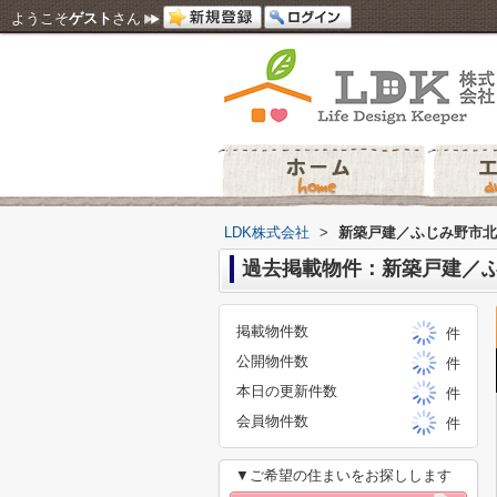
ようこそ
ゲスト
さん
LDK株式会社
>
新築戸建／ふじみ野市北
過去掲載物件：新築戸建／
掲載物件数
件
公開物件数
件
本日の更新件数
件
会員物件数
件
▼ご希望の住まいをお探しします