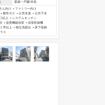
造
新築一戸建/木造
さん向け
ファミリー向け
都市ガス
公営水道
公共下水
口以上
システムキッチン
別
追焚機能浴室
浴室乾燥機
１坪以上
独立洗面台
床下収納
ラス