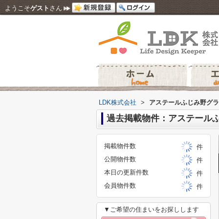
ようこそ
ゲスト
さん
LDK株式会社
>
アステールふじみ野グラ
過去掲載物件：アステール
掲載物件数
件
公開物件数
件
本日の更新件数
件
会員物件数
件
▼ご希望の住まいをお探しします