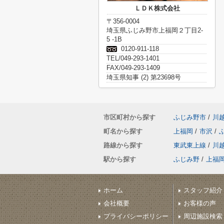
ＬＤＫ株式会社
〒356-0004
埼玉県ふじみ野市上福岡２丁目2-
5 -1B
0120-911-118
TEL/049-293-1401
FAX/049-293-1409
埼玉県知事 (2) 第23698号
市区町村から探す
ふじみ野市
/
川
町名から探す
上福岡
/
市沢
/
路線から探す
東武東上線
/
川
駅から探す
ふじみ野
/
上福
ホーム
スタッフ紹介
会社概要
お客様の声
プライバシーポリシー
周辺施設検索