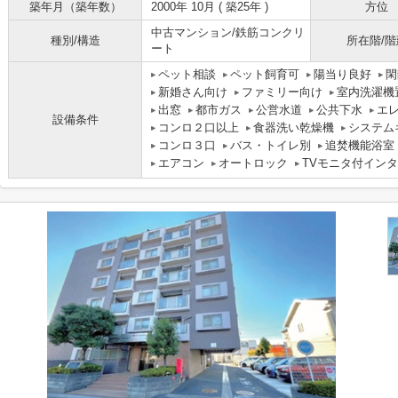
築年月（築年数）
2000年 10月 ( 築25年 )
方位
中古マンション/鉄筋コンクリ
種別/構造
所在階/階
ート
ペット相談
ペット飼育可
陽当り良好
閑
新婚さん向け
ファミリー向け
室内洗濯機
出窓
都市ガス
公営水道
公共下水
エ
設備条件
コンロ２口以上
食器洗い乾燥機
システム
コンロ３口
バス・トイレ別
追焚機能浴室
エアコン
オートロック
TVモニタ付イン