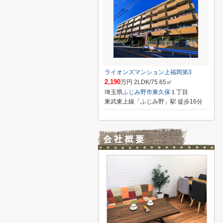
ライオンズマンション上福岡第3
2,190
万円 2LDK/75.65㎡
埼玉県
ふじみ野市
東久保
１丁目
東武東上線「ふじみ野」駅 徒歩16分