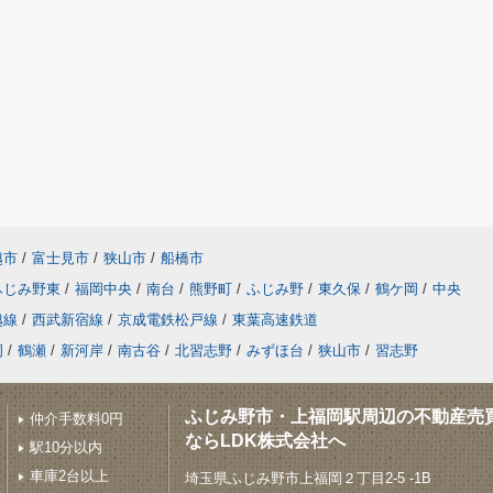
越市
/
富士見市
/
狭山市
/
船橋市
ふじみ野東
/
福岡中央
/
南台
/
熊野町
/
ふじみ野
/
東久保
/
鶴ケ岡
/
中央
越線
/
西武新宿線
/
京成電鉄松戸線
/
東葉高速鉄道
岡
/
鶴瀬
/
新河岸
/
南古谷
/
北習志野
/
みずほ台
/
狭山市
/
習志野
ふじみ野市・上福岡駅周辺の不動産売
仲介手数料0円
ならLDK株式会社へ
駅10分以内
車庫2台以上
埼玉県ふじみ野市上福岡２丁目2-5 -1B