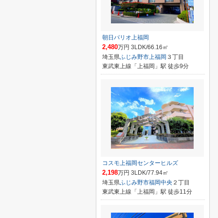
朝日パリオ上福岡
2,480
万円 3LDK/66.16㎡
埼玉県
ふじみ野市
上福岡
３丁目
東武東上線「上福岡」駅 徒歩9分
コスモ上福岡センターヒルズ
2,198
万円 3LDK/77.94㎡
埼玉県
ふじみ野市
福岡中央
２丁目
東武東上線「上福岡」駅 徒歩11分