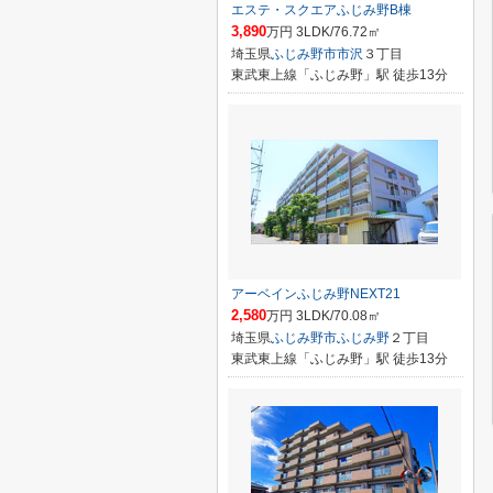
エステ・スクエアふじみ野B棟
3,890
万円 3LDK/76.72㎡
埼玉県
ふじみ野市
市沢
３丁目
東武東上線「ふじみ野」駅 徒歩13分
アーベインふじみ野NEXT21
2,580
万円 3LDK/70.08㎡
埼玉県
ふじみ野市
ふじみ野
２丁目
東武東上線「ふじみ野」駅 徒歩13分