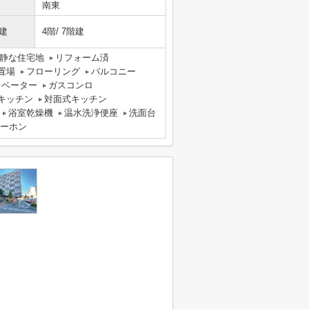
南東
建
4階/ 7階建
静な住宅地
リフォーム済
置場
フローリング
バルコニー
レベーター
ガスコンロ
キッチン
対面式キッチン
浴室乾燥機
温水洗浄便座
洗面台
ターホン