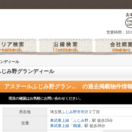
営業時間：10:0
ンディール
ふじみ野グランディール
アステールふじみ野グランディール
の過去掲載物件情
現況の確認はお気軽にお問い合わせください。
所在地
埼玉県
ふじみ野市
市沢
２丁目
東武東上線
「
ふじみ野
」駅 徒歩15分
交通
東武東上線
「
鶴瀬
」駅 徒歩26分